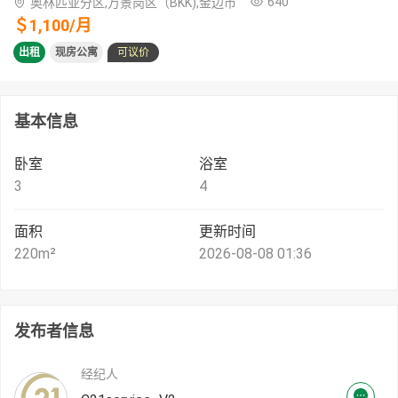
640
奥林匹亚分区,万景岗区（BKK),金边市
＄
1,100
/
月
出租
现房公寓
可议价
基本信息
卧室
浴室
3
4
面积
更新时间
220
m²
2026-08-08 01:36
发布者信息
经纪人