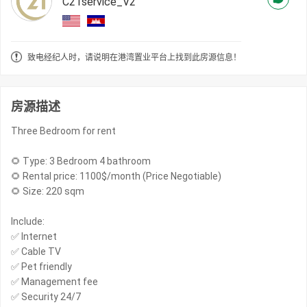
C21service_V2
致电经纪人时，请说明在港湾置业平台上找到此房源信息！
房源描述
Three Bedroom for rent
🌻 Type: 3 Bedroom 4 bathroom
🌻 Rental price: 1100$/month (Price Negotiable)
🌻 Size: 220 sqm
Include:
✅ Internet
✅ Cable TV
✅ Pet friendly
✅ Management fee
✅ Security 24/7