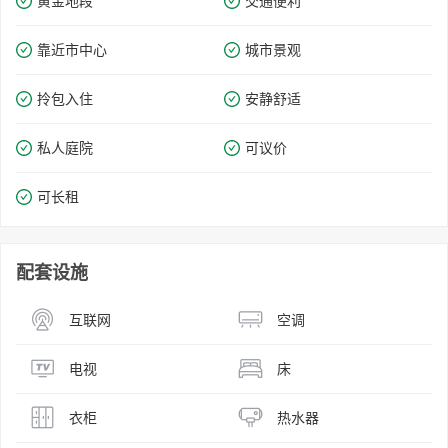
黄金地段
交通便利
靠近市中心
城市景观
拎包入住
安静舒适
私人庭院
可议价
可长租
配套设施
互联网
空调
电视
床
衣柜
热水器