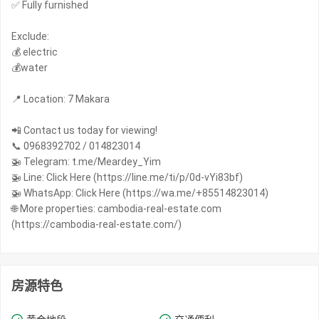
✅ Fully furnished
Exclude:
💰 electric
💰water
📍 Location: 7 Makara
📲 Contact us today for viewing!
📞 0968392702 / 014823014
🚁 Telegram: t.me/Meardey_Yim
🚁 Line: Click Here (https://line.me/ti/p/0d-vYi83bf)
🚁 WhatsApp: Click Here (https://wa.me/+85514823014)
🌐 More properties: cambodia-real-estate.com
(https://cambodia-real-estate.com/)
房源特色