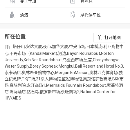
靠主干道
管理费
清洁
摩托停车位
所在位置
打开地图
塔仔山,安达大厦,夜市,加华大厦,中央市场,日本桥,苏利亚购物中
心,干丹市场（KandalMarket),河边,Bayon Rounabout,Norton
University,Keh Nor Roundabout,乌亚西市场,皇宫,Chroychangva
Water Supply,Borey Sopheak Mongkul,Bali Resort and Hotel No.3,
索卡酒店,奥林匹亚购物中心,Morgan EnMaison,奥林匹克体育场,独
立纪念碑,TK广场,21杀人博物馆,监狱博物馆,集茂诺罗敦商场,BKK市
场,真腊剧院,永旺商场1,Mermaids Fountain Roundabout,索菲特酒
店,洲际酒店,钻石岛,俄罗斯市场,永旺商场2,National Center for
HIV/AIDS