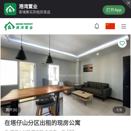
港湾置业
打开App
柬埔寨买房租房首选
图片(6)
1/6
在塔仔山分区出租的现房公寓