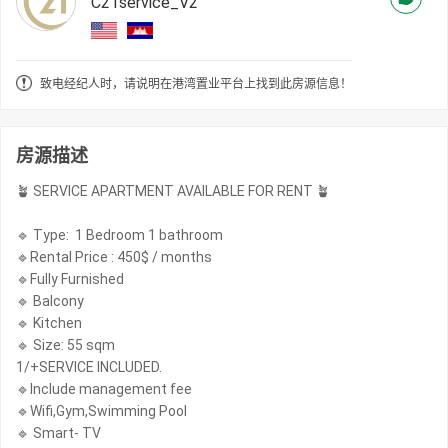
C21service_V2
致电经纪人时，请说明在港湾置业平台上找到此房源信息！
房源描述
🪴 SERVICE APARTMENT AVAILABLE FOR RENT 🪴
🔹 Type: 1 Bedroom 1 bathroom
🔹Rental Price : 450$ / months
🔹Fully Furnished
🔹 Balcony
🔹 Kitchen
🔹 Size: 55 sqm
1/+SERVICE INCLUDED.
🔹Include management fee
🔹Wifi,Gym,Swimming Pool
🔹 Smart- TV