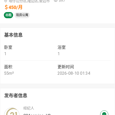
597
塔仔山分区,隆边区,金边市
＄
450
/
月
出租
现房公寓
基本信息
卧室
浴室
1
1
面积
更新时间
55
m²
2026-08-10 01:34
发布者信息
经纪人