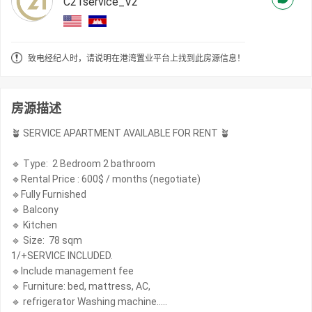
C21service_V2
致电经纪人时，请说明在港湾置业平台上找到此房源信息！
房源描述
🪴 SERVICE APARTMENT AVAILABLE FOR RENT 🪴
🔹 Type: 2 Bedroom 2 bathroom
🔹Rental Price : 600$ / months (negotiate)
🔹Fully Furnished
🔹 Balcony
🔹 Kitchen
🔹 Size: 78 sqm
1/+SERVICE INCLUDED.
🔹Include management fee
🔹 Furniture: bed, mattress, AC,
🔹 refrigerator Washing machine…..