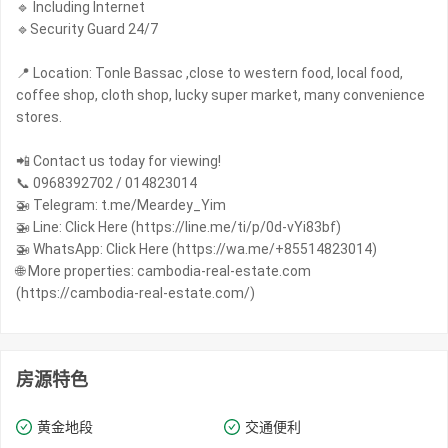
🔹 Including Internet
🔹Security Guard 24/7
📍 Location: Tonle Bassac ,close to western food, local food,
coffee shop, cloth shop, lucky super market, many convenience
stores.
📲 Contact us today for viewing!
📞 0968392702 / 014823014
🚁 Telegram: t.me/Meardey_Yim
🚁 Line: Click Here (https://line.me/ti/p/0d-vYi83bf)
🚁 WhatsApp: Click Here (https://wa.me/+85514823014)
🌐 More properties: cambodia-real-estate.com
(https://cambodia-real-estate.com/)
房源特色
黄金地段
交通便利