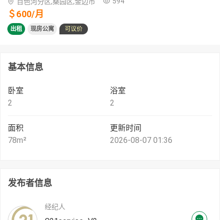
594
百色河分区,桑园区,金边市
＄
600
/
月
出租
现房公寓
可议价
基本信息
卧室
浴室
2
2
面积
更新时间
78
m²
2026-08-07 01:36
发布者信息
经纪人