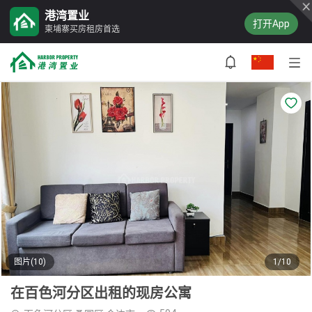
港湾置业
打开App
柬埔寨买房租房首选
图片(10)
1/10
在百色河分区出租的现房公寓