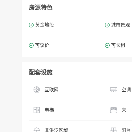
房源特色
黄金地段
城市景观
可议价
可长租
配套设施
互联网
空调
电梯
床
非洪泛区域
阳台