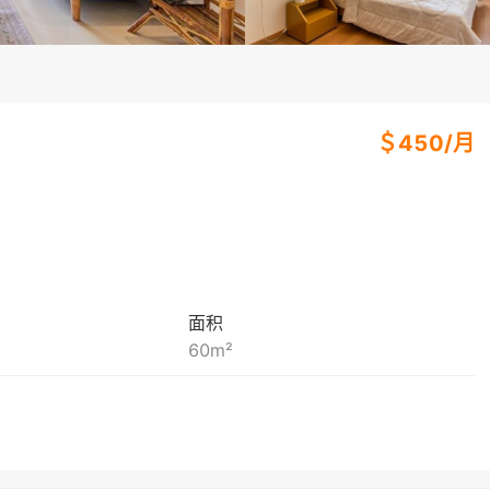
＄
450
/
月
面积
60
m²