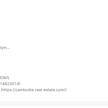
 Gym…
i83bf)
5514823014)
 (https://cambodia-real-estate.com/)