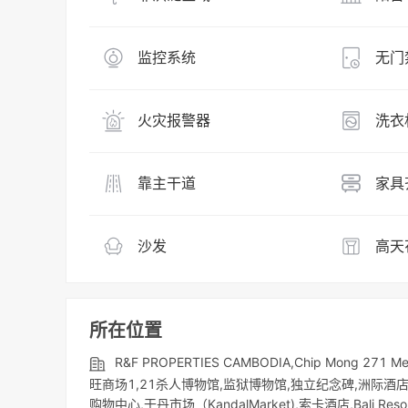
监控系统
无门
火灾报警器
洗衣
靠主干道
家具
沙发
高天
所在位置
R&F PROPERTIES CAMBODIA,Chip Mong 
旺商场1,21杀人博物馆,监狱博物馆,独立纪念碑,洲际酒
购物中心,干丹市场（KandalMarket),索卡酒店,Bali Res