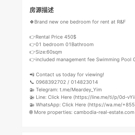
房源描述
🍀Brand new one bedroom for rent at R&F
👉Rental Price 450$
👉01 bedroom 01Bathroom
👉Size:60sqm
👉included management fee Swimming Pool
📲 Contact us today for viewing!
📞 0968392702 / 014823014
🚁 Telegram: t.me/Meardey_Yim
🚁 Line: Click Here (https://line.me/ti/p/0d-vY
🚁 WhatsApp: Click Here (https://wa.me/+8
🌐 More properties: cambodia-real-estate.com