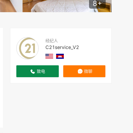
8
+
经纪人
C21service_V2
致电
微聊