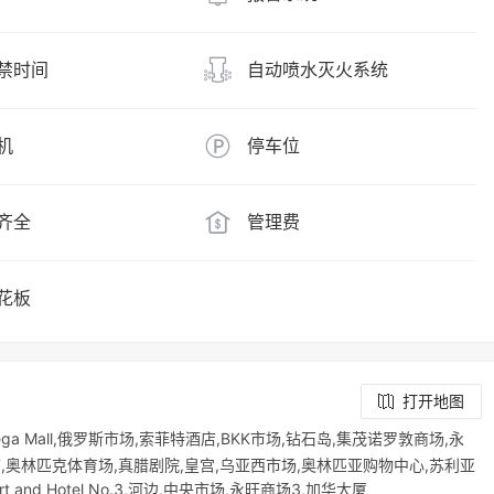
禁时间
自动喷水灭火系统
机
停车位
齐全
管理费
花板
打开地图
271 Mega Mall,俄罗斯市场,索菲特酒店,BKK市场,钻石岛,集茂诺罗敦商场,永
店,奥林匹克体育场,真腊剧院,皇宫,乌亚西市场,奥林匹亚购物中心,苏利亚
ort and Hotel No.3,河边,中央市场,永旺商场3,加华大厦