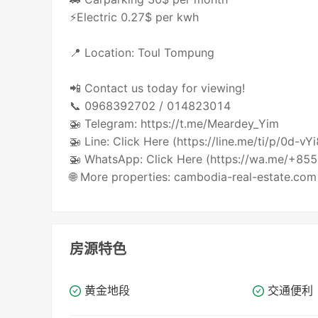
⚡️Electric 0.27$ per kwh
📍 Location: Toul Tompung
📲 Contact us today for viewing!
📞 0968392702 / 014823014
🚁 Telegram: https://t.me/Meardey_Yim
🚁 Line: Click Here (https://line.me/ti/p/0d-vY
🚁 WhatsApp: Click Here (https://wa.me/+8
🌐 More properties: cambodia-real-estate.com
房源特色
黄金地段
交通便利