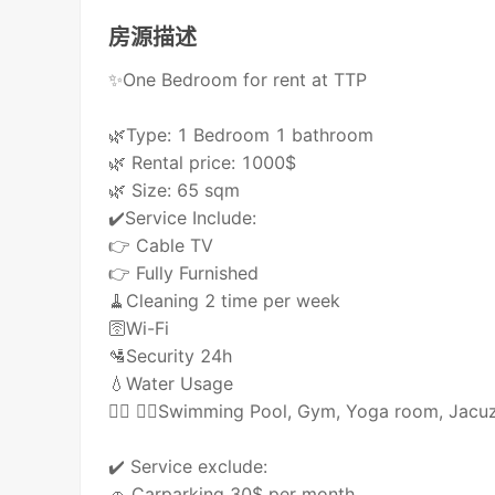
房源描述
✨One Bedroom for rent at TTP
🌿Type: 1 Bedroom 1 bathroom
🌿 Rental price: 1000$
🌿 Size: 65 sqm
✔️Service Include:
👉 Cable TV
👉 Fully Furnished
🧹Cleaning 2 time per week
🛜Wi-Fi
🛂Security 24h
💧Water Usage
🏊‍♂️ 🏋️‍♀️Swimming Pool, Gym, Yoga room, Jac
✔️ Service exclude:
🚗 Carparking 30$ per month