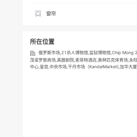
窗帘
所在位置
俄罗斯市场,21杀人博物馆,监狱博物馆,Chip Mong 271 
茂诺罗敦商场,真腊剧院,索菲特酒店,奥林匹克体育场,永旺
中心,皇宫,中央市场,干丹市场（KandalMarket),加华大厦,安达