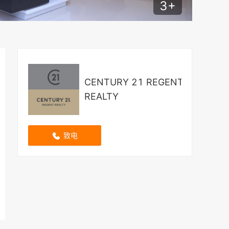
3
+
CENTURY 21 REGENT
REALTY
致电