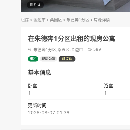
图片 4
租房
>
金边市
>
桑园区
>
朱德奔1分区
>
房源详情
在朱德奔1分区出租的现房公寓
589
朱德奔1分区,桑园区,金边市
出租
现房公寓
可议价
基本信息
卧室
浴室
1
1
更新时间
2026-08-07 01:36