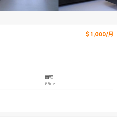
＄
1,000
/
月
面积
65
m²