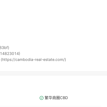
i83bf)
5514823014)
 (https://cambodia-real-estate.com/)
繁华商圈​​CBD