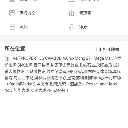
家具齐全
管理费
冰箱
沙发
所在位置
打开地图
R&F PROPERTIES CAMBODIA,Chip Mong 271 Mega Mall,俄罗
斯市场,BKK市场,索菲特酒店,集茂诺罗敦商场,钻石岛,永旺商场1,21
杀人博物馆,监狱博物馆,独立纪念碑,洲际酒店,奥林匹克体育场,真腊
剧院,乌亚西市场,奥林匹亚购物中心,皇宫,苏利亚购物中心,干丹市场
（KandalMarket),中央市场,河边,索卡酒店,Bali Resort and Hotel
No.3,加华大厦,安达大厦,夜市,塔仔山