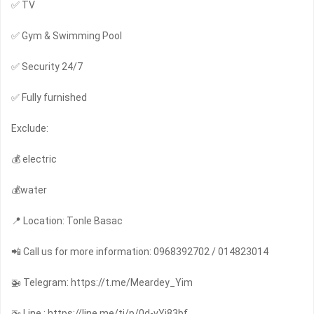
✅ TV
✅ Gym & Swimming Pool
✅ Security 24/7
✅ Fully furnished
Exclude:
💰 electric
💰water
📍 Location: Tonle Basac
📲 Call us for more information: 0968392702 / 014823014
🚁 Telegram: https://t.me/Meardey_Yim
🚁 Line : https://line.me/ti/p/0d-vYi83bf