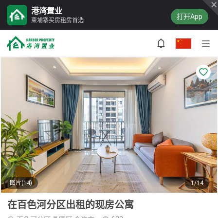
港湾置业
打开App
柬埔寨买房租房首选
图片(14)
1/14
在百色河分区出租的现房公寓