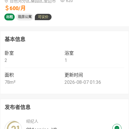
620
百色河分区,桑园区,金边市
＄
600
/
月
出租
现房公寓
可议价
基本信息
卧室
浴室
2
1
面积
更新时间
78
m²
2026-08-07 01:36
发布者信息
经纪人