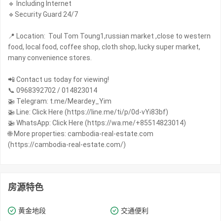
🔹 Including Internet
🔹Security Guard 24/7
📍 Location: Toul Tom Toung1,russian market ,close to western
food, local food, coffee shop, cloth shop, lucky super market,
many convenience stores.
📲 Contact us today for viewing!
📞 0968392702 / 014823014
🚁 Telegram: t.me/Meardey_Yim
🚁 Line: Click Here (https://line.me/ti/p/0d-vYi83bf)
🚁 WhatsApp: Click Here (https://wa.me/+85514823014)
🌐 More properties: cambodia-real-estate.com
(https://cambodia-real-estate.com/)
房源特色
黄金地段
交通便利