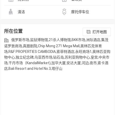
清洁
摩托停车位
所在位置
打开地图
俄罗斯市场,监狱博物馆,21杀人博物馆,BKK市场,洲际酒店,集茂
诺罗敦商场,真腊剧院,Chip Mong 271 Mega Mall,奥林匹克体育
场,R&F PROPERTIES CAMBODIA,索菲特酒店,永旺商场1,奥林匹亚购
物中心,独立纪念碑,乌亚西市场,钻石岛,苏利亚购物中心,皇宫,中央市
场,干丹市场（KandalMarket),加华大厦,安达大厦,河边,夜市,索卡酒
店,Bali Resort and Hotel No.3,塔仔山