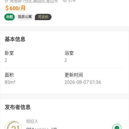
579
朱德奔1分区,桑园区,金边市
＄
600
/
月
出租
现房公寓
可议价
基本信息
卧室
浴室
2
2
面积
更新时间
85
m²
2026-08-07 01:36
发布者信息
经纪人