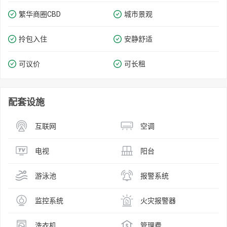
繁华商圈​​CBD
城市景观
拎包入住
安静舒适
可议价
可长租
配套设施
互联网
空调
电视
阳台
游泳池
报警系统
监控系统
火灾报警器
洗衣机
管理费