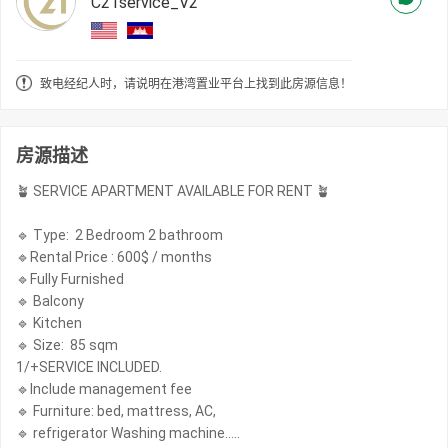
C21service_V2
致电经纪人时，请说明在港湾置业平台上找到此房源信息！
房源描述
🪴 SERVICE APARTMENT AVAILABLE FOR RENT 🪴
🔹 Type: 2 Bedroom 2 bathroom
🔹Rental Price : 600$ / months
🔹Fully Furnished
🔹 Balcony
🔹 Kitchen
🔹 Size: 85 sqm
1/+SERVICE INCLUDED.
🔹Include management fee
🔹 Furniture: bed, mattress, AC,
🔹 refrigerator Washing machine…..