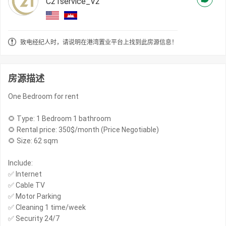
C21service_V2
致电经纪人时，请说明在港湾置业平台上找到此房源信息！
房源描述
One Bedroom for rent
🌻 Type: 1 Bedroom 1 bathroom
🌻 Rental price: 350$/month (Price Negotiable)
🌻 Size: 62 sqm
Include:
✅ Internet
✅ Cable TV
✅ Motor Parking
✅ Cleaning 1 time/week
✅ Security 24/7