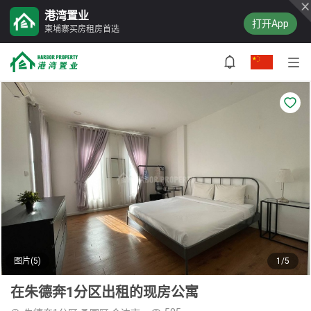
港湾置业
打开App
柬埔寨买房租房首选
图片(5)
1/5
在朱德奔1分区出租的现房公寓