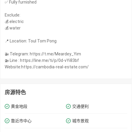
✅ Fully furnished
Exclude:
💰 electric
💰 water
📍 Location: Toul Tom Pong
🚁 Telegram: https://t.me/Meardey_Yim
🚁 Line : https://line.me/ti/p/0d-vYi83bf
Website:https://cambodia-real-estate.com/
房源特色
黄金地段
交通便利
靠近市中心
城市景观