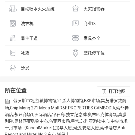
自动喷水灭火系统
火灾报警器
洗衣机
商业区
靠主干道
家具齐全
冰箱
摩托停车位
沙发
所在位置
打开地图
俄罗斯市场,监狱博物馆,21杀人博物馆,BKK市场,集茂诺罗敦商
场,Chip Mong 271 Mega Mall,R&F PROPERTIES CAMBODIA,索菲特
酒店,永旺商场1,洲际酒店,钻石岛,独立纪念碑,奥林匹克体育场,真腊
剧院,奥林匹亚购物中心,乌亚西市场,皇宫,苏利亚购物中心,中央市场,
干丹市场（KandalMarket),加华大厦,河边,安达大厦,索卡酒店,Bali
Resort and Hotel No.3,夜市,塔仔山