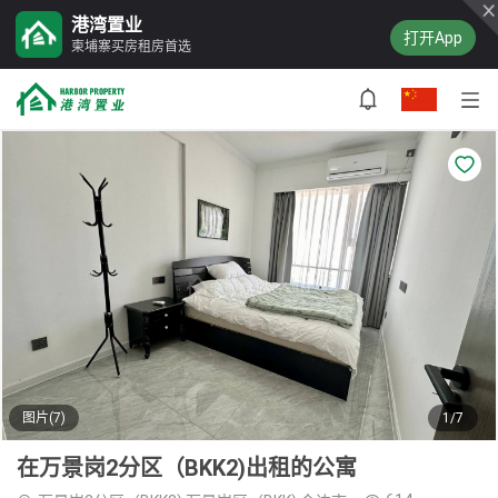
港湾置业
打开App
柬埔寨买房租房首选
图片(7)
1/7
在万景岗2分区（BKK2)出租的公寓