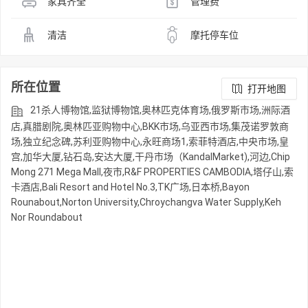
家具齐全
管理费
清洁
摩托停车位
所在位置
打开地图
21杀人博物馆,监狱博物馆,奥林匹克体育场,俄罗斯市场,洲际酒
店,真腊剧院,奥林匹亚购物中心,BKK市场,乌亚西市场,集茂诺罗敦商
场,独立纪念碑,苏利亚购物中心,永旺商场1,索菲特酒店,中央市场,皇
宫,加华大厦,钻石岛,安达大厦,干丹市场（KandalMarket),河边,Chip
Mong 271 Mega Mall,夜市,R&F PROPERTIES CAMBODIA,塔仔山,索
卡酒店,Bali Resort and Hotel No.3,TK广场,日本桥,Bayon
Rounabout,Norton University,Chroychangva Water Supply,Keh
Nor Roundabout