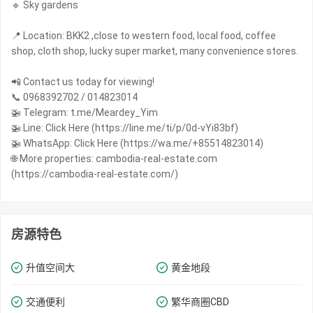
🔹 Sky gardens
📍 Location: BKK2 ,close to western food, local food, coffee
shop, cloth shop, lucky super market, many convenience stores.
📲 Contact us today for viewing!
📞 0968392702 / 014823014
🚁 Telegram: t.me/Meardey_Yim
🚁 Line: Click Here (https://line.me/ti/p/0d-vYi83bf)
🚁 WhatsApp: Click Here (https://wa.me/+85514823014)
🌐 More properties: cambodia-real-estate.com
(https://cambodia-real-estate.com/)
房源特色
升值空间大
黄金地段
交通便利
繁华商圈​​CBD