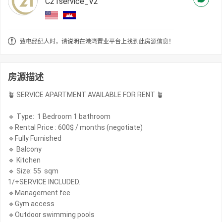
C21service_V2
致电经纪人时，请说明在港湾置业平台上找到此房源信息！
房源描述
🪴 SERVICE APARTMENT AVAILABLE FOR RENT 🪴
🔹 Type: 1 Bedroom 1 bathroom
🔹Rental Price : 600$ / months (negotiate)
🔹Fully Furnished
🔹 Balcony
🔹 Kitchen
🔹 Size: 55 sqm
1/+SERVICE INCLUDED.
🔹Management fee
🔹Gym access
🔹Outdoor swimming pools