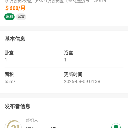
614
万景岗2分区（BKK2),万景岗区（BKK),金边市
＄
600
/
月
出租
公寓
基本信息
卧室
浴室
1
1
面积
更新时间
55
m²
2026-08-09 01:38
发布者信息
经纪人