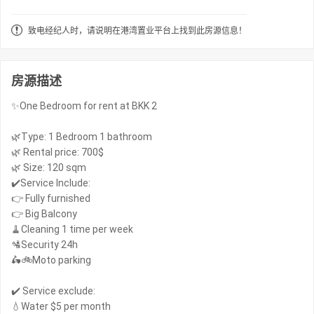
致电经纪人时，请说明在港湾置业平台上找到此房源信息！
房源描述
✨One Bedroom for rent at BKK 2
🌿Type: 1 Bedroom 1 bathroom
🌿 Rental price: 700$
🌿 Size: 120 sqm
✔️Service Include:
👉 Fully furnished
👉 Big Balcony
🧹Cleaning 1 time per week
🛂Security 24h
🛵🚲Moto parking
✔️ Service exclude:
💧Water $5 per month