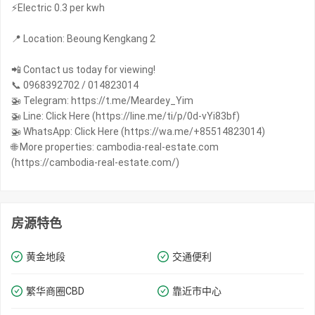
⚡️Electric 0.3 per kwh
📍 Location: Beoung Kengkang 2
📲 Contact us today for viewing!
📞 0968392702 / 014823014
🚁 Telegram: https://t.me/Meardey_Yim
🚁 Line: Click Here (https://line.me/ti/p/0d-vYi83bf)
🚁 WhatsApp: Click Here (https://wa.me/+85514823014)
🌐 More properties: cambodia-real-estate.com
(https://cambodia-real-estate.com/)
房源特色
黄金地段
交通便利
繁华商圈​​CBD
靠近市中心