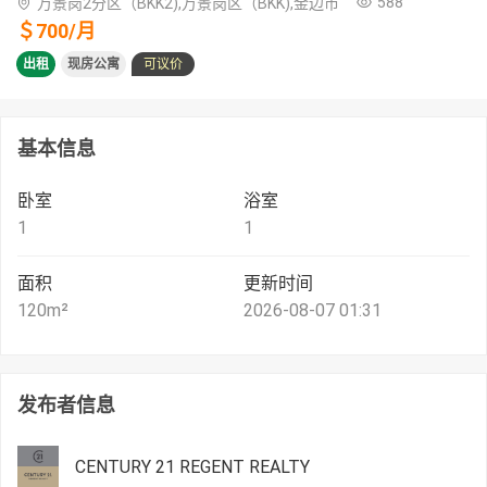
588
万景岗2分区（BKK2),万景岗区（BKK),金边市
＄
700
/
月
出租
现房公寓
可议价
基本信息
卧室
浴室
1
1
面积
更新时间
120
m²
2026-08-07 01:31
发布者信息
CENTURY 21 REGENT REALTY