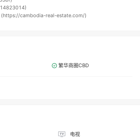
5514823014)
 (https://cambodia-real-estate.com/)
繁华商圈​​CBD
电视