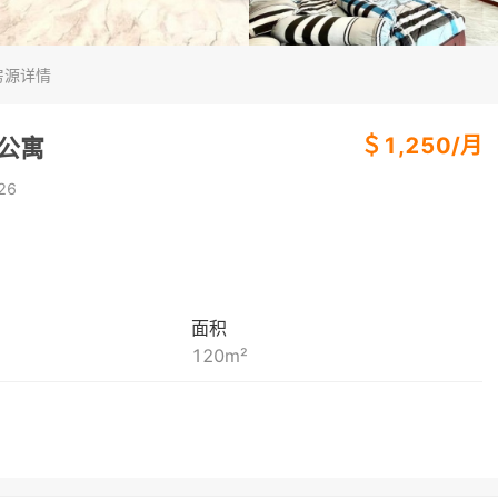
房源详情
＄
1,250
/
月
房公寓
26
面积
120
m²