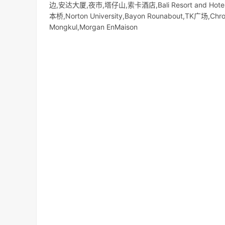
边,安达大厦,夜市,塔仔山,索卡酒店,Bali Resort and Hotel N
本桥,Norton University,Bayon Rounabout,TK广场,Chro
Mongkul,Morgan EnMaison