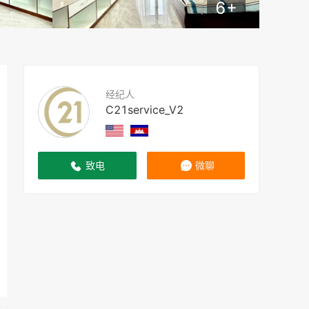
6
+
经纪人
C21service_V2
致电
微聊