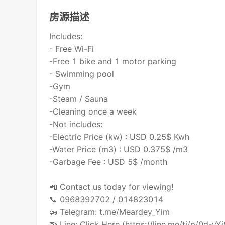
房源描述
Includes:
- Free Wi-Fi
-Free 1 bike and 1 motor parking
- Swimming pool
-Gym
-Steam / Sauna
-Cleaning once a week
-Not includes:
-Electric Price (kw) : USD 0.25$ Kwh
-Water Price (m3) : USD 0.375$ /m3
-Garbage Fee : USD 5$ /month
📲 Contact us today for viewing!
📞 0968392702 / 014823014
🚁 Telegram: t.me/Meardey_Yim
🚁 Line: Click Here (https://line.me/ti/p/0d-vY