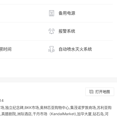
备用电源
报警系统
禁时间
自动喷水灭火系统
打开地图
14
场,独立纪念碑,BKK市场,奥林匹亚购物中心,集茂诺罗敦商场,苏利亚购
腊剧院,洲际酒店,干丹市场（KandalMarket),加华大厦,钻石岛,河