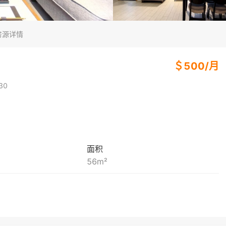
房源详情
＄
500
/
月
30
面积
56
m²