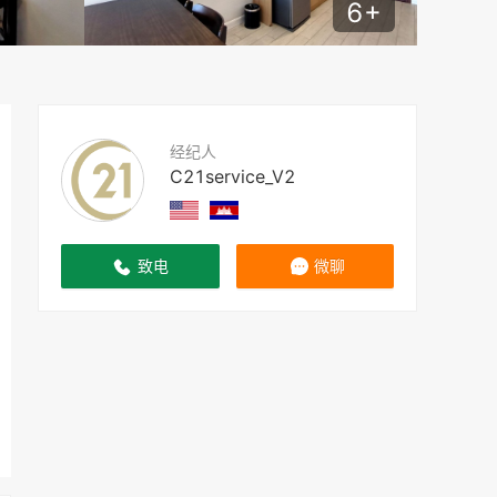
6
+
经纪人
C21service_V2
致电
微聊