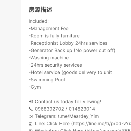
房源描述
Included:
-Management Fee
-Room is fully furniture
-Receptionist Lobby 24hrs services
-Generator Back up (No power cut off)
-Washing machine
-24hrs security services
-Hotel service (goods delivery to unit
-Swimming Pool
-Gym
📲 Contact us today for viewing!
📞 0968392702 / 014823014
🚁 Telegram: t.me/Meardey_Yim
🚁 Line: Click Here (https://line.me/ti/p/0d-vY
🚁 WhatsApp: Click Here (https://wa.me/+8