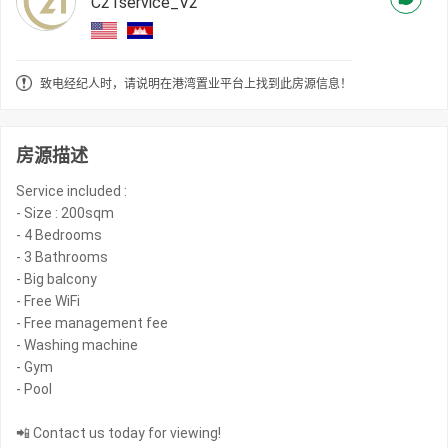
C21service_V2
致电经纪人时，请说明在港湾置业平台上找到此房源信息！
房源描述
Service included :
- Size : 200sqm
- 4 Bedrooms
- 3 Bathrooms
- Big balcony
- Free WiFi
- Free management fee
- Washing machine
- Gym
- Pool
📲 Contact us today for viewing!