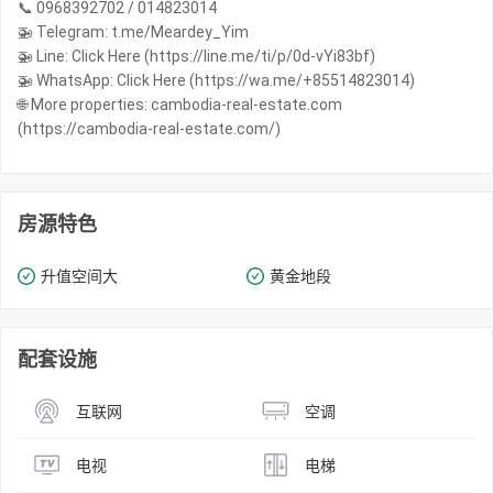
📞 0968392702 / 014823014
🚁 Telegram: t.me/Meardey_Yim
🚁 Line: Click Here (https://line.me/ti/p/0d-vYi83bf)
🚁 WhatsApp: Click Here (https://wa.me/+85514823014)
🌐 More properties: cambodia-real-estate.com
(https://cambodia-real-estate.com/)
房源特色
升值空间大
黄金地段
配套设施
互联网
空调
电视
电梯