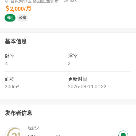
633
百色河分区,桑园区,金边市
＄
2,000
/
月
出租
公寓
基本信息
卧室
浴室
4
3
面积
更新时间
200
m²
2026-08-11 01:32
发布者信息
经纪人