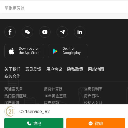
举报该房源
Download on
Get it on
the App Store
Google play
关于我们
意见反馈
用户协议
隐私政策
网站地图
商务合作
柬埔寨头条
房贷计算器
查房贷利率
热门投资区域
10年黄金签证
房产百科
房产资讯
房产视频
经纪人入驻
获取客资
柬埔寨房地产APP
C21service_V2
Copyright ©
2026
HARBOR PROPERTY CO., LTD.
房地产证编号: E-
致电
微聊
19-286