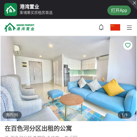
港湾置业
打开App
柬埔寨买房租房首选
图片(9)
1/9
在百色河分区出租的公寓