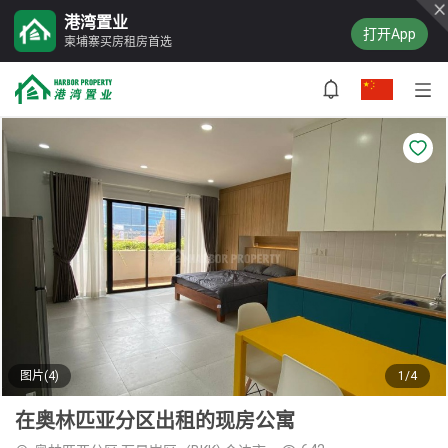
港湾置业
打开App
柬埔寨买房租房首选
图片(4)
1/4
在奥林匹亚分区出租的现房公寓