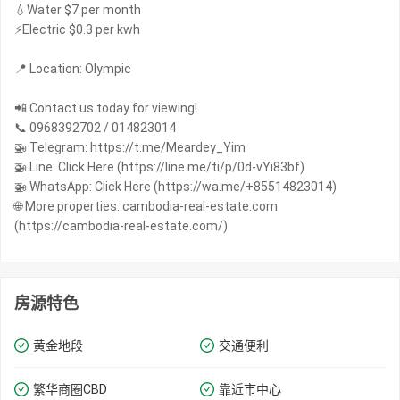
💧Water $7 per month
⚡️Electric $0.3 per kwh
📍 Location: Olympic
📲 Contact us today for viewing!
📞 0968392702 / 014823014
🚁 Telegram: https://t.me/Meardey_Yim
🚁 Line: Click Here (https://line.me/ti/p/0d-vYi83bf)
🚁 WhatsApp: Click Here (https://wa.me/+85514823014)
🌐 More properties: cambodia-real-estate.com
(https://cambodia-real-estate.com/)
房源特色
黄金地段
交通便利
繁华商圈​​CBD
靠近市中心