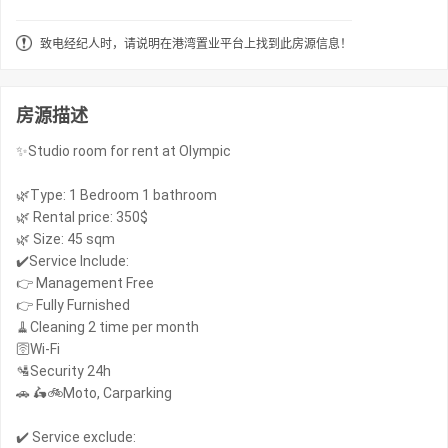
致电经纪人时，请说明在港湾置业平台上找到此房源信息！
房源描述
✨Studio room for rent at Olympic
🌿Type: 1 Bedroom 1 bathroom
🌿 Rental price: 350$
🌿 Size: 45 sqm
✔️Service Include:
👉 Management Free
👉 Fully Furnished
🧹Cleaning 2 time per month
🛜Wi-Fi
🛂Security 24h
🚗 🛵🚲Moto, Carparking
✔️ Service exclude: