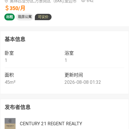
642
奥林匹亚分区,万景岗区（BKK),金边市
＄
350
/
月
出租
现房公寓
可议价
基本信息
卧室
浴室
1
1
面积
更新时间
45
m²
2026-08-08 01:32
发布者信息
CENTURY 21 REGENT REALTY