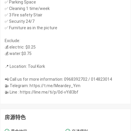
✅ Parking Space
✅ Cleaning 1 time/week
✅ 3 Fire safety Stair
✅ Security 24/7
✅ Furniture as in the picture
Exclude:
💰 electric: $0.25
💰 water:$0.75
📍 Location: Toul Kork
📲 Call us for more information: 0968392702 / 014823014
🚁 Telegram: https://t.me/Meardey_Yim
🚁 Line : https://line.me/ti/p/0d-vYi83bf
房源特色