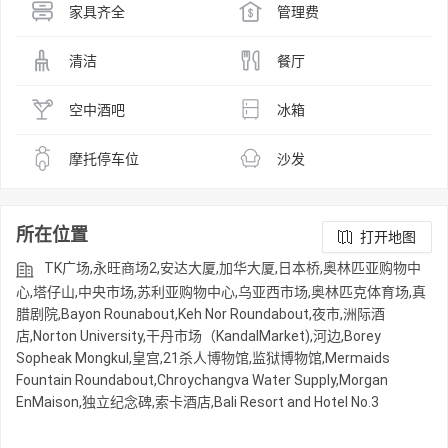
家具齐全
管理费
清洁
餐厅
空中酒吧
冰箱
摩托停车位
沙发
所在位置
打开地图
TK广场,永旺商场2,安达大厦,加华大厦,日本桥,奥林匹亚购物中
心,塔仔山,中央市场,苏利亚购物中心,乌亚西市场,奥林匹克体育场,真
腊剧院,Bayon Rounabout,Keh Nor Roundabout,夜市,洲际酒
店,Norton University,干丹市场（KandalMarket),河边,Borey
Sopheak Mongkul,皇宫,21杀人博物馆,监狱博物馆,Mermaids
Fountain Roundabout,Chroychangva Water Supply,Morgan
EnMaison,独立纪念碑,索卡酒店,Bali Resort and Hotel No.3