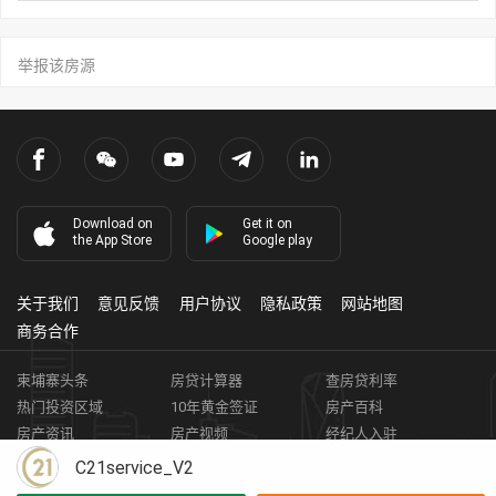
举报该房源
Download on
Get it on
the App Store
Google play
关于我们
意见反馈
用户协议
隐私政策
网站地图
商务合作
柬埔寨头条
房贷计算器
查房贷利率
热门投资区域
10年黄金签证
房产百科
房产资讯
房产视频
经纪人入驻
获取客资
柬埔寨房地产APP
C21service_V2