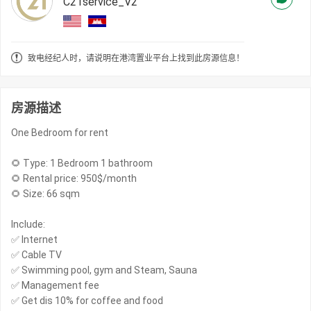
C21service_V2
致电经纪人时，请说明在港湾置业平台上找到此房源信息！
房源描述
One Bedroom for rent
🌻 Type: 1 Bedroom 1 bathroom
🌻 Rental price: 950$/month
🌻 Size: 66 sqm
Include:
✅ Internet
✅ Cable TV
✅ Swimming pool, gym and Steam, Sauna
✅ Management fee
✅ Get dis 10% for coffee and food