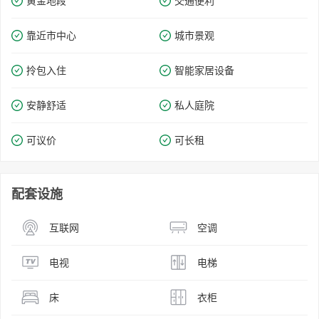
黄金地段
交通便利
靠近市中心
城市景观
拎包入住
智能家居设备
安静舒适
私人庭院
可议价
可长租
配套设施
互联网
空调
电视
电梯
床
衣柜