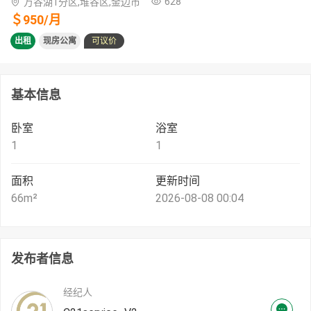
628
万谷湖1分区,堆谷区,金边市
＄
950
/
月
出租
现房公寓
可议价
基本信息
卧室
浴室
1
1
面积
更新时间
66
m²
2026-08-08 00:04
发布者信息
经纪人