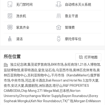
无门禁时间
自动喷水灭火系统
洗衣机
靠主干道
家具齐全
管理费
清洁
摩托停车位
所在位置
打开地图
独立纪念碑,集茂诺罗敦商场,BKK市场,永旺商场1,21杀人博物馆,
监狱博物馆,索菲特酒店,皇宫,钻石岛,乌亚西市场,奥林匹克体育场,奥
林匹亚购物中心,苏利亚购物中心,干丹市场（KandalMarket),俄罗斯
市场,中央市场,河边,索卡酒店,Bali Resort and Hotel No.3,加华大厦,
夜市,安达大厦,真腊剧院,洲际酒店,塔仔山,R&F PROPERTIES
CAMBODIA,Chip Mong 271 Mega Mall,日本桥,Norton
University,Chroychangva Water Supply,Bayon Rounabout,Borey
Sopheak Mongkul,Keh Nor Roundabout,TK广场,Morgan EnMaison