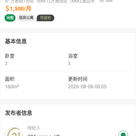
588
万景岗1分区（BKK1),万景岗区（BKK),金边市
＄
1,500
/
月
出租
现房公寓
可议价
基本信息
卧室
浴室
3
3
面积
更新时间
160
m²
2026-08-06 00:05
发布者信息
经纪人