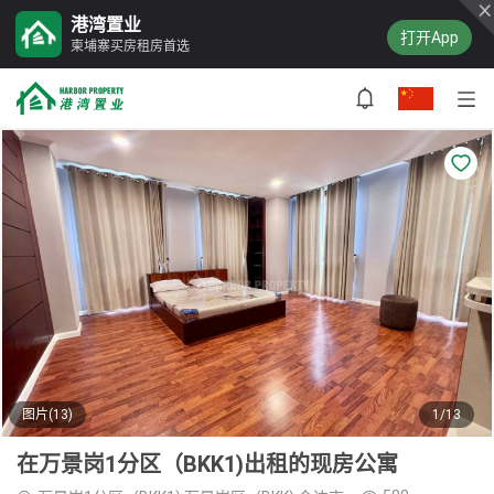
港湾置业
打开App
柬埔寨买房租房首选
图片(13)
1/13
在万景岗1分区（BKK1)出租的现房公寓