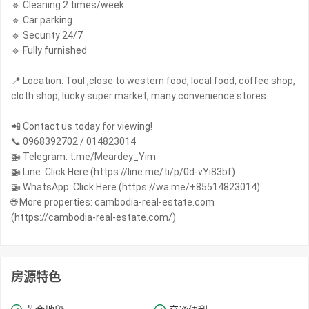
🔹 Cleaning 2 times/week
🔹 Car parking
🔹 Security 24/7
🔹 Fully furnished
📍 Location: Toul ,close to western food, local food, coffee shop,
cloth shop, lucky super market, many convenience stores.
📲 Contact us today for viewing!
📞 0968392702 / 014823014
🚁 Telegram: t.me/Meardey_Yim
🚁 Line: Click Here (https://line.me/ti/p/0d-vYi83bf)
🚁 WhatsApp: Click Here (https://wa.me/+85514823014)
🌐 More properties: cambodia-real-estate.com
(https://cambodia-real-estate.com/)
房源特色