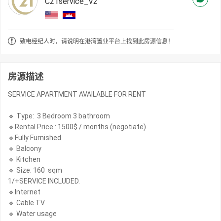
C21service_V2
致电经纪人时，请说明在港湾置业平台上找到此房源信息！
房源描述
SERVICE APARTMENT AVAILABLE FOR RENT
🔹 Type: 3 Bedroom 3 bathroom
🔹Rental Price : 1500$ / months (negotiate)
🔹Fully Furnished
🔹 Balcony
🔹 Kitchen
🔹 Size: 160 sqm
1/+SERVICE INCLUDED.
🔹Internet
🔹 Cable TV
🔹 Water usage