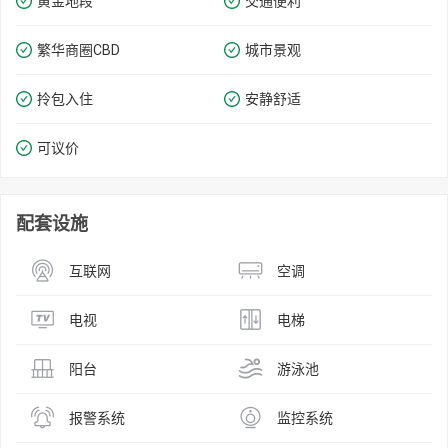
黄金地段
交通便利
繁华商圈​​CBD
城市景观
拎包入住
安静舒适
可议价
配套设施
互联网
空调
电视
电梯
阳台
游泳池
报警系统
监控系统