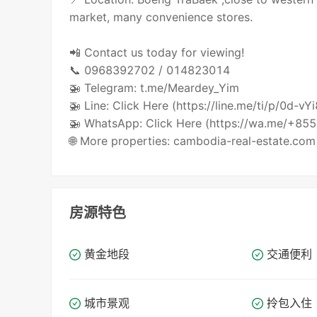
market, many convenience stores.
📲 Contact us today for viewing!
📞 0968392702 / 014823014
🚁 Telegram: t.me/Meardey_Yim
🚁 Line: Click Here (https://line.me/ti/p/0d-vY
🚁 WhatsApp: Click Here (https://wa.me/+8
🌐 More properties: cambodia-real-estate.com
房源特色
黄金地段
交通便利
城市景观
拎包入住