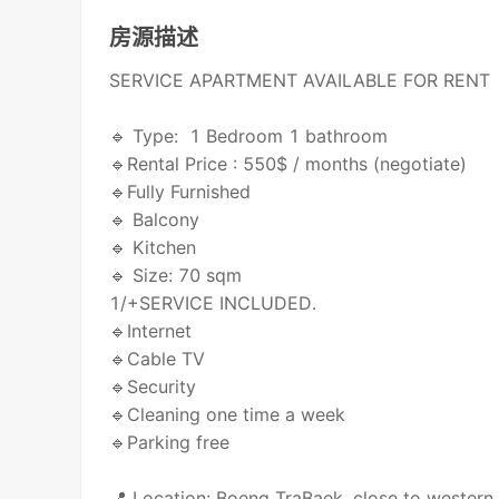
房源描述
SERVICE APARTMENT AVAILABLE FOR RENT
🔹 Type: 1 Bedroom 1 bathroom
🔹Rental Price : 550$ / months (negotiate)
🔹Fully Furnished
🔹 Balcony
🔹 Kitchen
🔹 Size: 70 sqm
1/+SERVICE INCLUDED.
🔹Internet
🔹Cable TV
🔹Security
🔹Cleaning one time a week
🔹Parking free
📍 Location: Boeng TraBaek ,close to western 