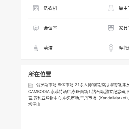
洗衣机
靠主
会议室
家具
清洁
摩托
所在位置
俄罗斯市场,BKK市场,21杀人博物馆,监狱博物馆,集茂诺罗敦商场
CAMBODIA,索菲特酒店,永旺商场1,钻石岛,独立纪念
宫,苏利亚购物中心,中央市场,干丹市场（KandalMarket),河边,
塔仔山