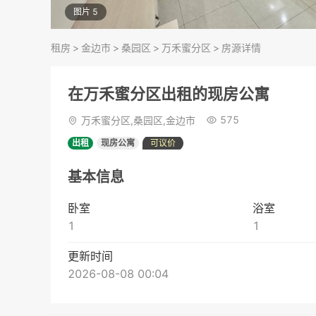
图片 5
租房
>
金边市
>
桑园区
>
万禾蜜分区
>
房源详情
在万禾蜜分区出租的现房公寓
575
万禾蜜分区,桑园区,金边市
出租
现房公寓
可议价
基本信息
卧室
浴室
1
1
更新时间
2026-08-08 00:04