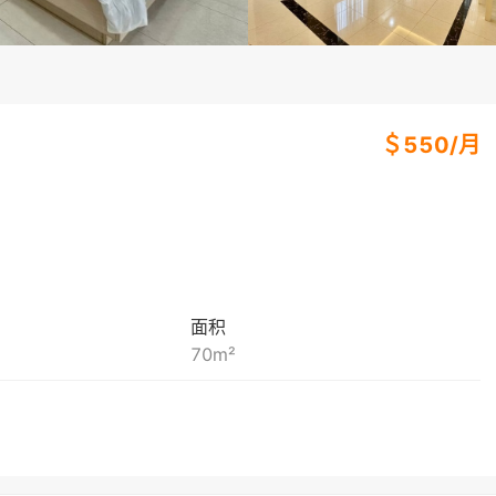
＄
550
/
月
面积
70
m²