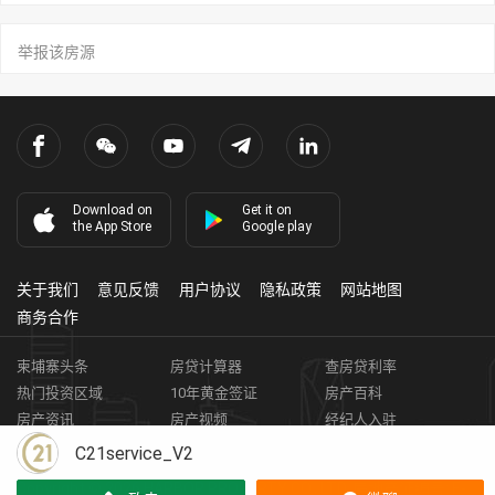
举报该房源
Download on
Get it on
the App Store
Google play
关于我们
意见反馈
用户协议
隐私政策
网站地图
商务合作
柬埔寨头条
房贷计算器
查房贷利率
热门投资区域
10年黄金签证
房产百科
房产资讯
房产视频
经纪人入驻
获取客资
柬埔寨房地产APP
C21service_V2
Copyright ©
2026
HARBOR PROPERTY CO., LTD.
房地产证编号: E-