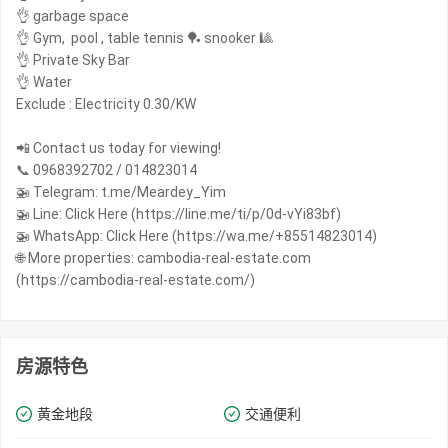
👌 garbage space
👌 Gym, pool , table tennis 🏓 snooker 🎱
👌 Private Sky Bar
👌 Water
Exclude : Electricity 0.30/KW
📲 Contact us today for viewing!
📞 0968392702 / 014823014
🚁 Telegram: t.me/Meardey_Yim
🚁 Line: Click Here (https://line.me/ti/p/0d-vYi83bf)
🚁 WhatsApp: Click Here (https://wa.me/+85514823014)
🌐 More properties: cambodia-real-estate.com
(https://cambodia-real-estate.com/)
房源特色
黄金地段
交通便利