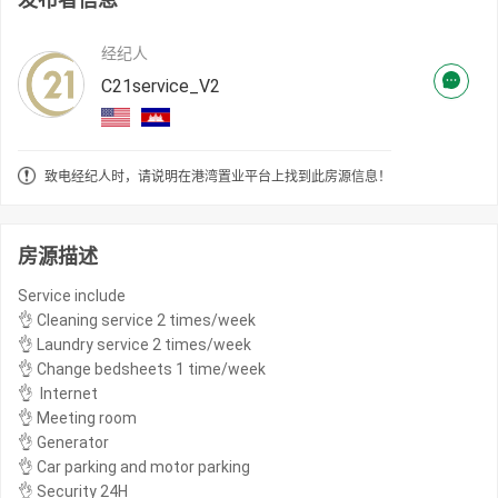
经纪人
C21service_V2
致电经纪人时，请说明在港湾置业平台上找到此房源信息！
房源描述
Service include
👌 Cleaning service 2 times/week
👌 Laundry service 2 times/week
👌 Change bedsheets 1 time/week
👌 Internet
👌 Meeting room
👌 Generator
👌 Car parking and motor parking
👌 Security 24H