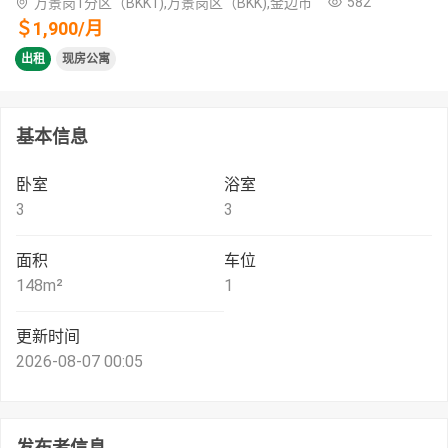
582
万景岗1分区（BKK1),万景岗区（BKK),金边市
＄
1,900
/
月
出租
现房公寓
基本信息
卧室
浴室
3
3
面积
车位
148
m²
1
更新时间
2026-08-07 00:05
发布者信息