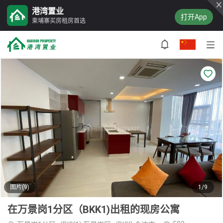
港湾置业
打开App
柬埔寨买房租房首选
图片(9)
1/9
在万景岗1分区（BKK1)出租的现房公寓