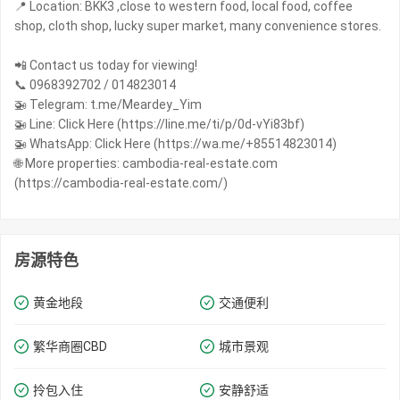
📍 Location: BKK3 ,close to western food, local food, coffee
shop, cloth shop, lucky super market, many convenience stores.
📲 Contact us today for viewing!
📞 0968392702 / 014823014
🚁 Telegram: t.me/Meardey_Yim
🚁 Line: Click Here (https://line.me/ti/p/0d-vYi83bf)
🚁 WhatsApp: Click Here (https://wa.me/+85514823014)
🌐 More properties: cambodia-real-estate.com
(https://cambodia-real-estate.com/)
房源特色
黄金地段
交通便利
繁华商圈​​CBD
城市景观
拎包入住
安静舒适