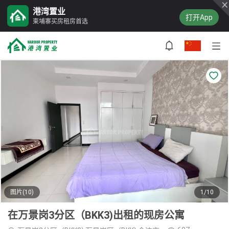
港湾置业
打开App
柬埔寨买房租房首选
图片(10)
1/10
在万景岗3分区（BKK3)出租的现房公寓