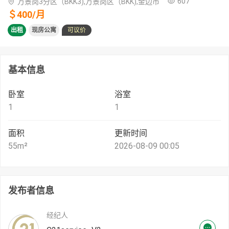
607
万景岗3分区（BKK3),万景岗区（BKK),金边市
＄
400
/
月
出租
现房公寓
可议价
基本信息
卧室
浴室
1
1
面积
更新时间
55
m²
2026-08-09 00:05
发布者信息
经纪人