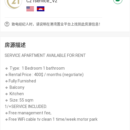
C21service_V2
致电经纪人时，请说明在港湾置业平台上找到此房源信息！
房源描述
SERVICE APARTMENT AVAILABLE FOR RENT
🔹 Type: 1 Bedroom 1 bathroom
🔹Rental Price : 400$ / months (negotiate)
🔹Fully Furnished
🔹 Balcony
🔹 Kitchen
🔹 Size: 55 sqm
1/+SERVICE INCLUDED.
🔹Free management fee,
🔹Free WiFi cable tv clean 1 time/week motor park