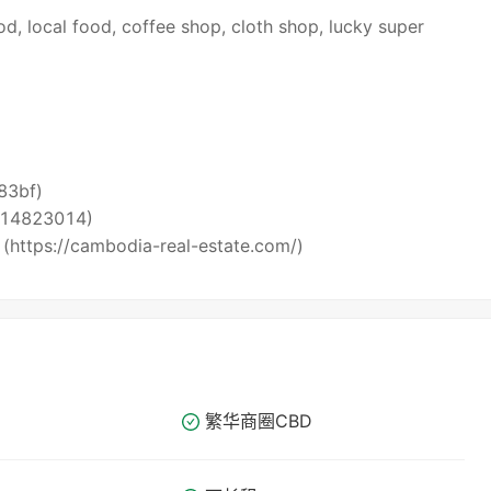
d, local food, coffee shop, cloth shop, lucky super
i83bf)
5514823014)
 (https://cambodia-real-estate.com/)
繁华商圈​​CBD