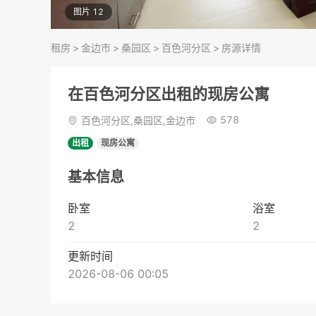
图片 12
租房
>
金边市
>
桑园区
>
百色河分区
>
房源详情
在百色河分区出租的现房公寓
578
百色河分区,桑园区,金边市
出租
现房公寓
基本信息
卧室
浴室
2
2
更新时间
2026-08-06 00:05