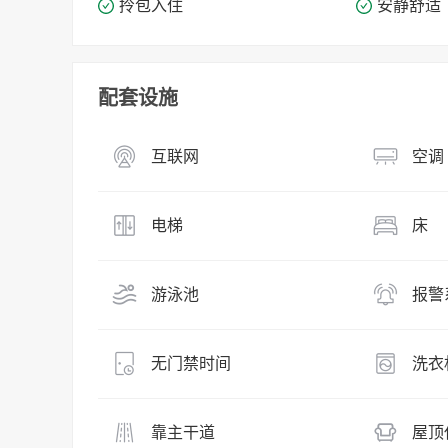
拎包入住
安静舒适
配套设施
互联网
空调
电梯
床
游泳池
报警
无门禁时间
洗衣
靠主干道
屋顶