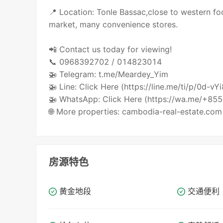
📍 Location: Tonle Bassac,close to western foo
market, many convenience stores.
📲 Contact us today for viewing!
📞 0968392702 / 014823014
🚁 Telegram: t.me/Meardey_Yim
🚁 Line: Click Here (https://line.me/ti/p/0d-vY
🚁 WhatsApp: Click Here (https://wa.me/+8
🌐 More properties: cambodia-real-estate.com
房源特色
黄金地段
交通便利