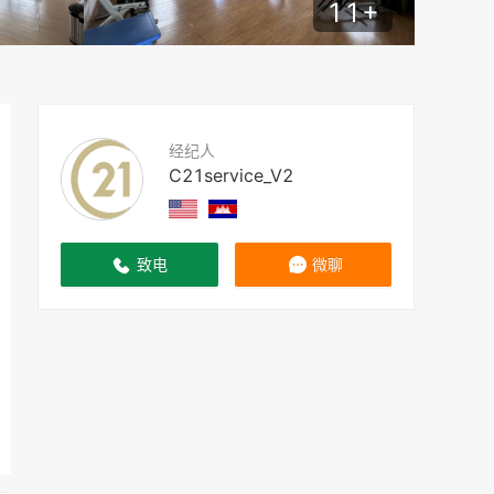
11
+
经纪人
C21service_V2
致电
微聊