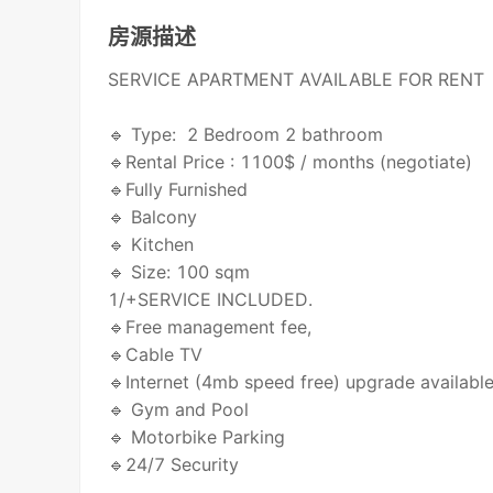
房源描述
SERVICE APARTMENT AVAILABLE FOR RENT
🔹 Type: 2 Bedroom 2 bathroom
🔹Rental Price : 1100$ / months (negotiate)
🔹Fully Furnished
🔹 Balcony
🔹 Kitchen
🔹 Size: 100 sqm
1/+SERVICE INCLUDED.
🔹Free management fee,
🔹Cable TV
🔹Internet (4mb speed free) upgrade availabl
🔹 Gym and Pool
🔹 Motorbike Parking
🔹24/7 Security