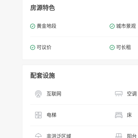
房源特色
黄金地段
城市景观
可议价
可长租
配套设施
互联网
空调
电梯
床
非洪泛区域
阳台