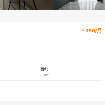
＄
350
/
月
面积
60
m²