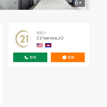
6
+
经纪人
C21service_V2
致电
微聊