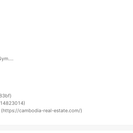
 Gym….
i83bf)
5514823014)
 (https://cambodia-real-estate.com/)