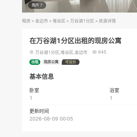
图片 7
租房
>
金边市
>
堆谷区
>
万谷湖1分区
>
房源详情
在万谷湖1分区出租的现房公寓
645
万谷湖1分区,堆谷区,金边市
出租
现房公寓
可议价
基本信息
卧室
浴室
1
1
更新时间
2026-08-09 00:05