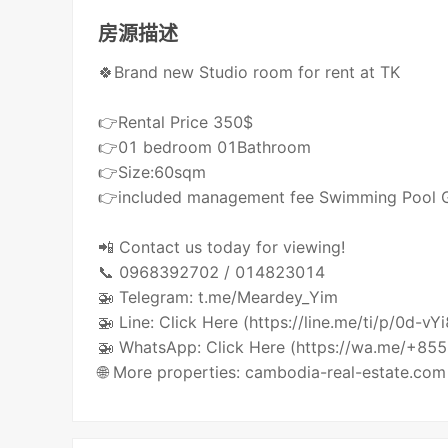
房源描述
🍀Brand new Studio room for rent at TK
👉Rental Price 350$
👉01 bedroom 01Bathroom
👉Size:60sqm
👉included management fee Swimming Pool
📲 Contact us today for viewing!
📞 0968392702 / 014823014
🚁 Telegram: t.me/Meardey_Yim
🚁 Line: Click Here (https://line.me/ti/p/0d-vY
🚁 WhatsApp: Click Here (https://wa.me/+8
🌐 More properties: cambodia-real-estate.com