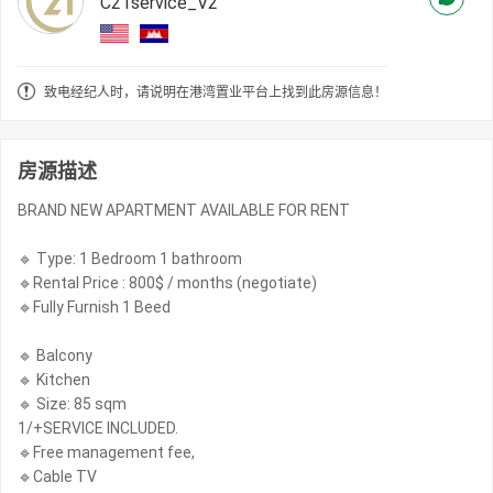
C21service_V2
致电经纪人时，请说明在港湾置业平台上找到此房源信息！
房源描述
BRAND NEW APARTMENT AVAILABLE FOR RENT
🔹 Type: 1 Bedroom 1 bathroom
🔹Rental Price : 800$ / months (negotiate)
🔹Fully Furnish 1 Beed
🔹 Balcony
🔹 Kitchen
🔹 Size: 85 sqm
1/+SERVICE INCLUDED.
🔹Free management fee,
🔹Cable TV