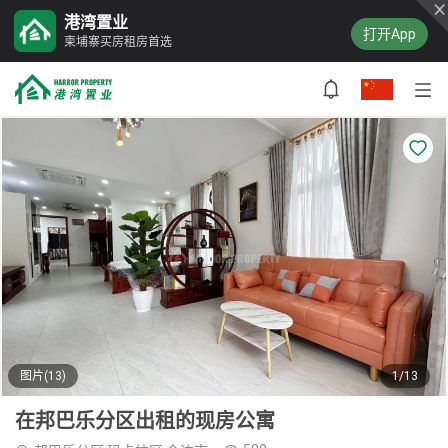
港湾置业
打开App
柬埔寨买房租房首选
图片(13)
1/13
在邦巴乐分区出租的现房公寓