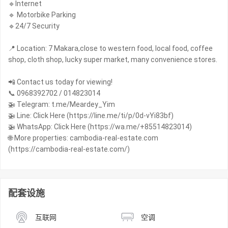
🔹Internet
🔹 Motorbike Parking
🔹24/7 Security
📍 Location: 7 Makara,close to western food, local food, coffee
shop, cloth shop, lucky super market, many convenience stores.
📲 Contact us today for viewing!
📞 0968392702 / 014823014
🚁 Telegram: t.me/Meardey_Yim
🚁 Line: Click Here (https://line.me/ti/p/0d-vYi83bf)
🚁 WhatsApp: Click Here (https://wa.me/+85514823014)
🌐 More properties: cambodia-real-estate.com
(https://cambodia-real-estate.com/)
配套设施
互联网
空调