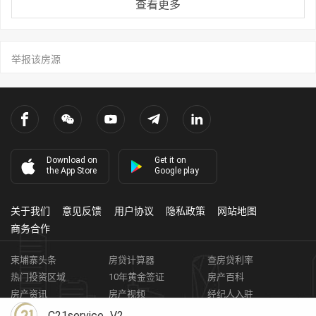
查看更多
举报该房源
Download on
Get it on
the App Store
Google play
关于我们
意见反馈
用户协议
隐私政策
网站地图
商务合作
柬埔寨头条
房贷计算器
查房贷利率
热门投资区域
10年黄金签证
房产百科
房产资讯
房产视频
经纪人入驻
获取客资
柬埔寨房地产APP
C21service_V2