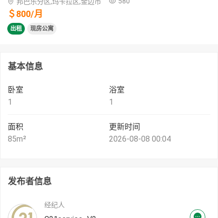
580
邦巴乐分区,玛卡拉区,金边市
＄
800
/
月
出租
现房公寓
基本信息
卧室
浴室
1
1
面积
更新时间
85
m²
2026-08-08 00:04
发布者信息
经纪人