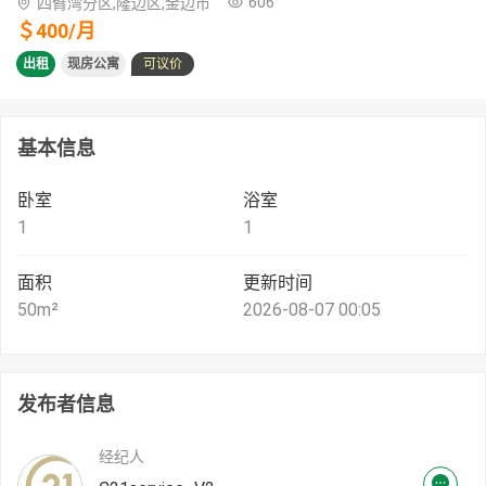
606
四臂湾分区,隆边区,金边市
＄
400
/
月
出租
现房公寓
可议价
基本信息
卧室
浴室
1
1
面积
更新时间
50
m²
2026-08-07 00:05
发布者信息
经纪人