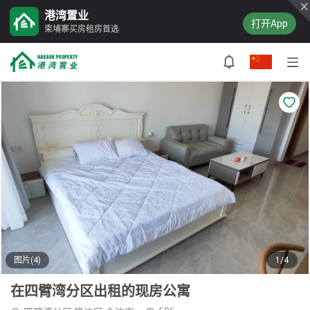
港湾置业
打开App
柬埔寨买房租房首选
图片(4)
1/4
在四臂湾分区出租的现房公寓