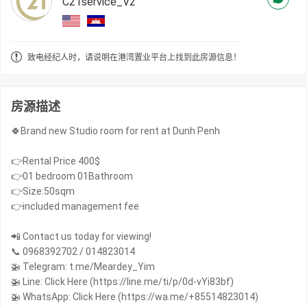
C21service_V2
致电经纪人时，请说明在港湾置业平台上找到此房源信息！
房源描述
🍀Brand new Studio room for rent at Dunh Penh
👉Rental Price 400$
👉01 bedroom 01Bathroom
👉Size:50sqm
👉included management fee
📲 Contact us today for viewing!
📞 0968392702 / 014823014
🚁 Telegram: t.me/Meardey_Yim
🚁 Line: Click Here (https://line.me/ti/p/0d-vYi83bf)
🚁 WhatsApp: Click Here (https://wa.me/+85514823014)