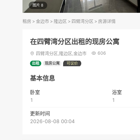
图片 8
租房
>
金边市
>
隆边区
>
四臂湾分区
>
房源详情
在四臂湾分区出租的现房公寓
606
四臂湾分区,隆边区,金边市
出租
现房公寓
可议价
基本信息
卧室
浴室
1
1
更新时间
2026-08-08 00:04