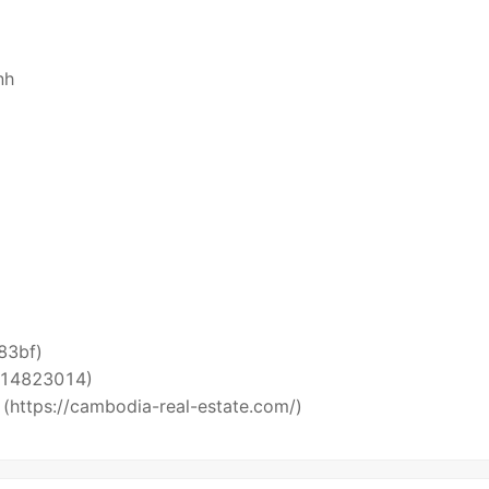
nh
i83bf)
5514823014)
 (https://cambodia-real-estate.com/)