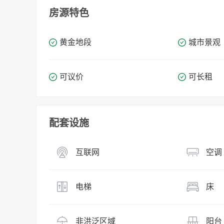
房源特色
黄金地段
城市景观
可议价
可长租
配套设施
互联网
空调
电梯
床
非洪泛区域
阳台