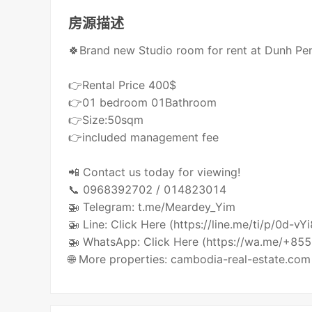
房源描述
🍀Brand new Studio room for rent at Dunh Pe
👉Rental Price 400$
👉01 bedroom 01Bathroom
👉Size:50sqm
👉included management fee
📲 Contact us today for viewing!
📞 0968392702 / 014823014
🚁 Telegram: t.me/Meardey_Yim
🚁 Line: Click Here (https://line.me/ti/p/0d-vY
🚁 WhatsApp: Click Here (https://wa.me/+8
🌐 More properties: cambodia-real-estate.com