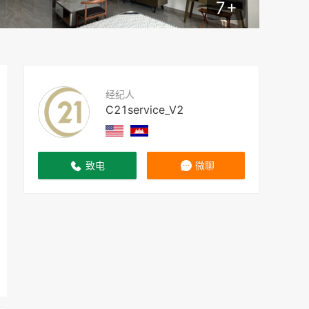
7
+
经纪人
C21service_V2
致电
微聊