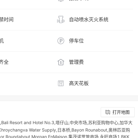
禁时间
自动喷水灭火系统
机
停车位
齐全
管理费
高天花板
打开地图
ali Resort and Hotel No.3,塔仔山,中央市场,苏利亚购物中心,加华大
roychangva Water Supply,日本桥,Bayon Rounabout,奥林匹亚购
or Roundabout,Morgan EnMaison,集茂诺罗敦商场,永旺商场1,BKK