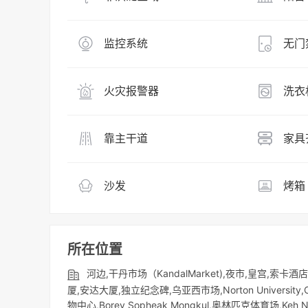
监控系统
无门
火灾报警器
洗衣
靠主干道
家具
沙发
烤箱
所在位置
河边,干丹市场（KandalMarket),夜市,皇宫,索卡酒店,B
厦,安达大厦,独立纪念碑,乌亚西市场,Norton University,Ch
物中心,Borey Sopheak Mongkul,奥林匹克体育场,Keh N