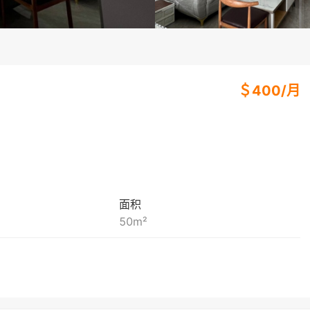
＄
400
/
月
面积
50
m²