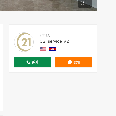
3
+
经纪人
C21service_V2
致电
微聊