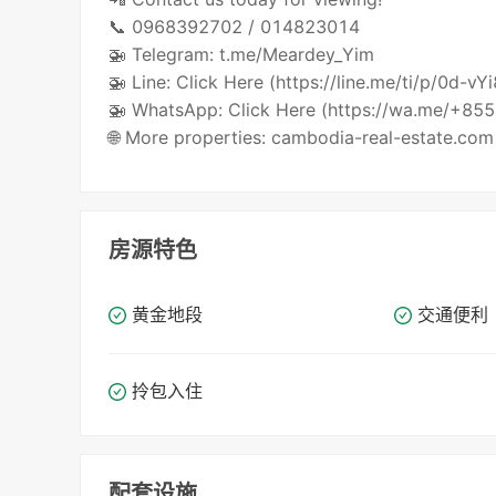
📞 0968392702 / 014823014
🚁 Telegram: t.me/Meardey_Yim
🚁 Line: Click Here (https://line.me/ti/p/0d-vY
🚁 WhatsApp: Click Here (https://wa.me/+8
🌐 More properties: cambodia-real-estate.com
房源特色
黄金地段
交通便利
拎包入住
配套设施