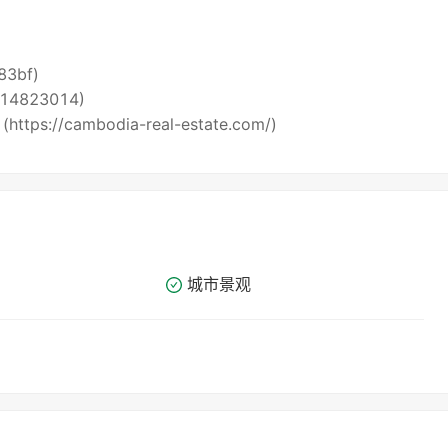
i83bf)
5514823014)
 (https://cambodia-real-estate.com/)
城市景观