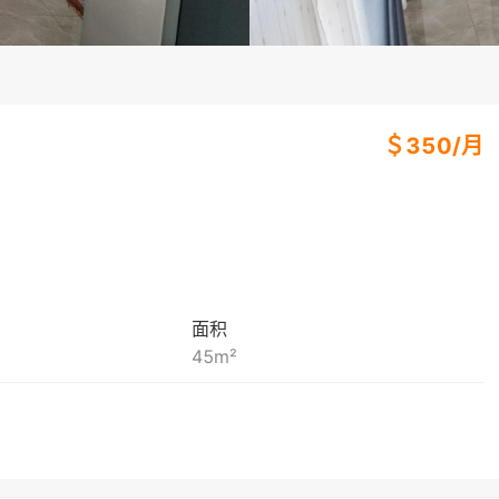
＄
350
/
月
面积
45
m²