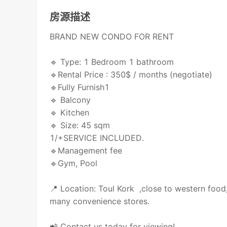
房源描述
BRAND NEW CONDO FOR RENT
🔹 Type: 1 Bedroom 1 bathroom
🔹Rental Price : 350$ / months (negotiate)
🔹Fully Furnish1
🔹 Balcony
🔹 Kitchen
🔹 Size: 45 sqm
1/+SERVICE INCLUDED.
🔹Management fee
🔹Gym, Pool
📍 Location: Toul Kork ,close to western food,
many convenience stores.
📲 Contact us today for viewing!