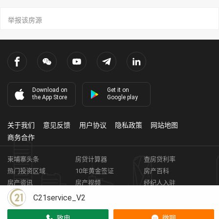
举报该房源
Download on
Get it on
the App Store
Google play
关于我们
意见反馈
用户协议
隐私政策
网站地图
商务合作
柬埔寨头条
房贷计算器
查房贷利率
热门投资区域
10年黄金签证
房产百科
房产资讯
房产视频
经纪人入驻
获取客资
柬埔寨房地产APP
C21service_V2
Copyright ©
2026
HARBOR PROPERTY CO., LTD.
房地产证编号: E-
致电
微聊