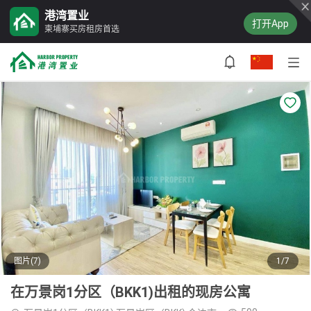
港湾置业
打开App
柬埔寨买房租房首选
图片(7)
1/7
在万景岗1分区（BKK1)出租的现房公寓