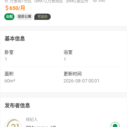
590
万景岗1分区（BKK1),万景岗区（BKK),金边市
＄
650
/
月
出租
现房公寓
可议价
基本信息
卧室
浴室
1
1
面积
更新时间
60
m²
2026-08-07 00:01
发布者信息
经纪人