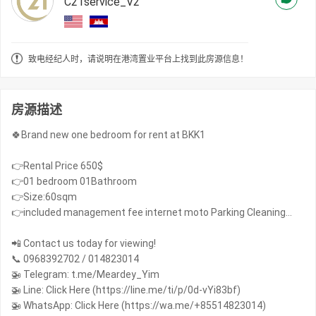
C21service_V2
致电经纪人时，请说明在港湾置业平台上找到此房源信息！
房源描述
🍀Brand new one bedroom for rent at BKK1
👉Rental Price 650$
👉01 bedroom 01Bathroom
👉Size:60sqm
👉included management fee internet moto Parking Cleaning…
📲 Contact us today for viewing!
📞 0968392702 / 014823014
🚁 Telegram: t.me/Meardey_Yim
🚁 Line: Click Here (https://line.me/ti/p/0d-vYi83bf)
🚁 WhatsApp: Click Here (https://wa.me/+85514823014)