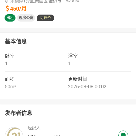
590
朱德奔1分区,桑园区,金边市
＄
450
/
月
出租
现房公寓
可议价
基本信息
卧室
浴室
1
1
面积
更新时间
50
m²
2026-08-08 00:02
发布者信息
经纪人