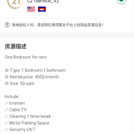
C21service_V2
致电经纪人时，请说明在港湾置业平台上找到此房源信息！
房源描述
One Bedroom for rent
🌻 Type: 1 Bedroom 1 bathroom
🌻 Rental price: 450$/month
🌻 Size: 50 sqm
Include:
✅ Internet
✅ Cable TV
✅ Cleaning 1 time/week
✅ Motor Parking Space
✅ Security 24/7