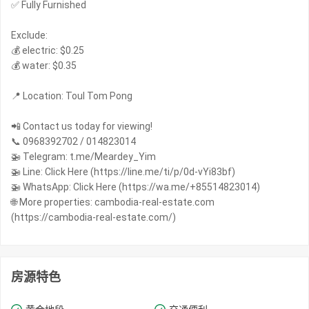
✅ Fully Furnished
Exclude:
💰 electric: $0.25
💰 water: $0.35
📍 Location: Toul Tom Pong
📲 Contact us today for viewing!
📞 0968392702 / 014823014
🚁 Telegram: t.me/Meardey_Yim
🚁 Line: Click Here (https://line.me/ti/p/0d-vYi83bf)
🚁 WhatsApp: Click Here (https://wa.me/+85514823014)
🌐 More properties: cambodia-real-estate.com
(https://cambodia-real-estate.com/)
房源特色