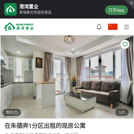
港湾置业
打开App
柬埔寨买房租房首选
图片(7)
1/7
在朱德奔1分区出租的现房公寓