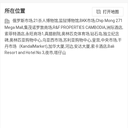
所在位置
打开地图
俄罗斯市场,21杀人博物馆,监狱博物馆,BKK市场,Chip Mong 271
Mega Mall,集茂诺罗敦商场,R&F PROPERTIES CAMBODIA,洲际酒店,
索菲特酒店,永旺商场1,真腊剧院,奥林匹克体育场,钻石岛,独立纪念
碑,奥林匹亚购物中心,乌亚西市场,苏利亚购物中心,皇宫,中央市场,干
丹市场（KandalMarket),加华大厦,河边,安达大厦,索卡酒店,Bali
Resort and Hotel No.3,夜市,塔仔山