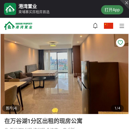
港湾置业
打开App
柬埔寨买房租房首选
图片(4)
1/4
在万谷湖1分区出租的现房公寓