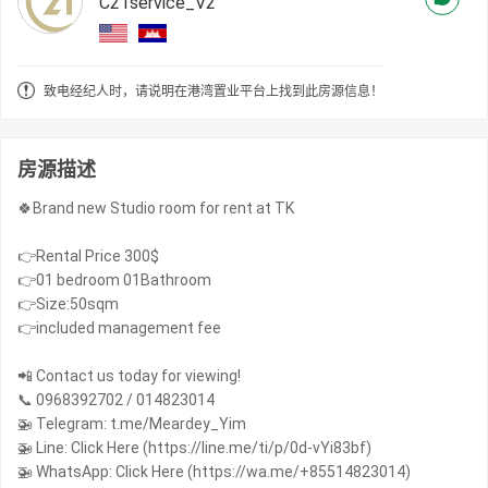
C21service_V2
致电经纪人时，请说明在港湾置业平台上找到此房源信息！
房源描述
🍀Brand new Studio room for rent at TK
👉Rental Price 300$
👉01 bedroom 01Bathroom
👉Size:50sqm
👉included management fee
📲 Contact us today for viewing!
📞 0968392702 / 014823014
🚁 Telegram: t.me/Meardey_Yim
🚁 Line: Click Here (https://line.me/ti/p/0d-vYi83bf)
🚁 WhatsApp: Click Here (https://wa.me/+85514823014)