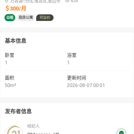
626
万谷湖1分区,堆谷区,金边市
＄
300
/
月
出租
现房公寓
可议价
基本信息
卧室
浴室
1
1
面积
更新时间
50
m²
2026-08-07 00:01
发布者信息
经纪人