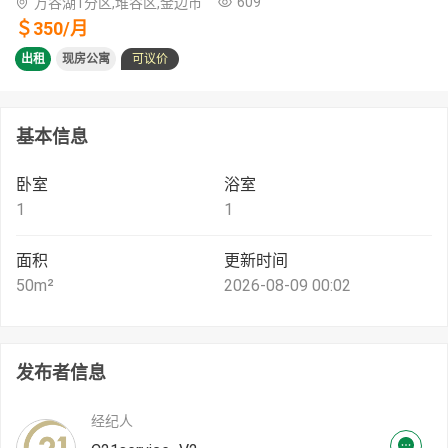
609
万谷湖1分区,堆谷区,金边市
＄
350
/
月
出租
现房公寓
可议价
基本信息
卧室
浴室
1
1
面积
更新时间
50
m²
2026-08-09 00:02
发布者信息
经纪人