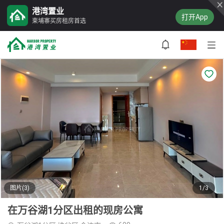
港湾置业
打开App
柬埔寨买房租房首选
图片(3)
1/3
在万谷湖1分区出租的现房公寓