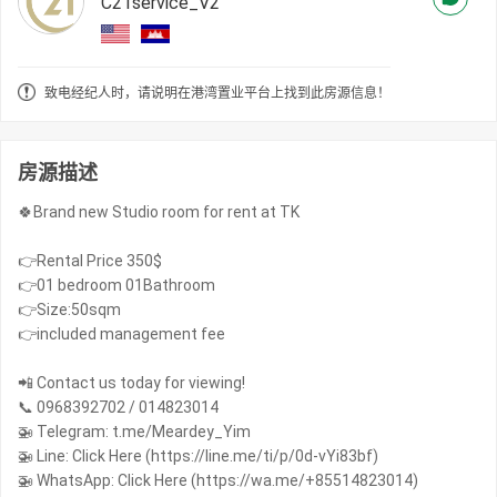
C21service_V2
致电经纪人时，请说明在港湾置业平台上找到此房源信息！
房源描述
🍀Brand new Studio room for rent at TK
👉Rental Price 350$
👉01 bedroom 01Bathroom
👉Size:50sqm
👉included management fee
📲 Contact us today for viewing!
📞 0968392702 / 014823014
🚁 Telegram: t.me/Meardey_Yim
🚁 Line: Click Here (https://line.me/ti/p/0d-vYi83bf)
🚁 WhatsApp: Click Here (https://wa.me/+85514823014)