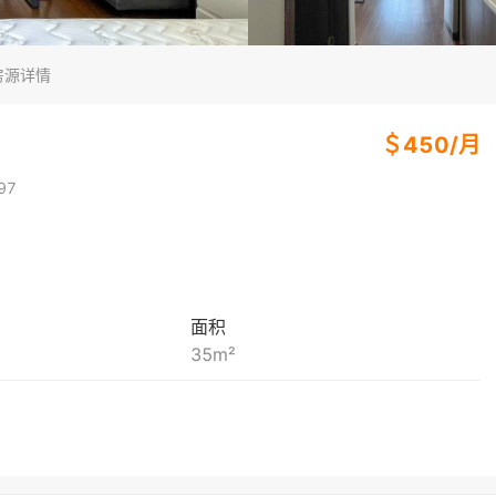
房源详情
＄
450
/
月
97
面积
35
m²