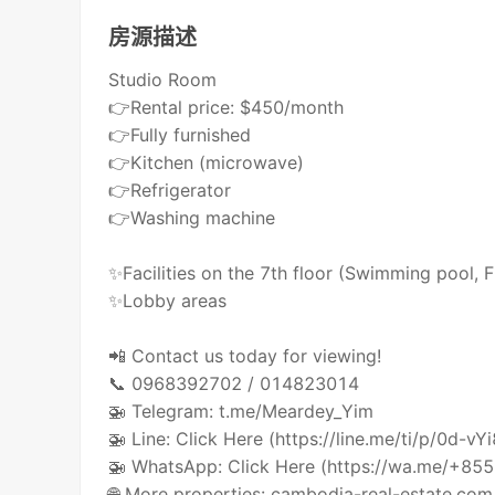
房源描述
Studio Room
👉Rental price: $450/month
👉Fully furnished
👉Kitchen (microwave)
👉Refrigerator
👉Washing machine
✨Facilities on the 7th floor (Swimming pool, 
✨Lobby areas
📲 Contact us today for viewing!
📞 0968392702 / 014823014
🚁 Telegram: t.me/Meardey_Yim
🚁 Line: Click Here (https://line.me/ti/p/0d-vY
🚁 WhatsApp: Click Here (https://wa.me/+8
🌐 More properties: cambodia-real-estate.com