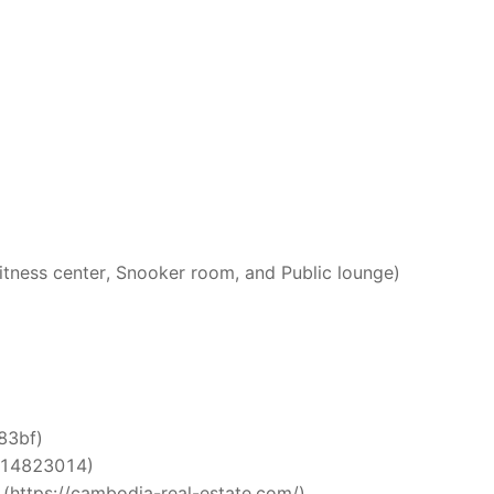
Fitness center, Snooker room, and Public lounge)
i83bf)
5514823014)
 (https://cambodia-real-estate.com/)