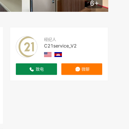
6
+
经纪人
C21service_V2
致电
微聊