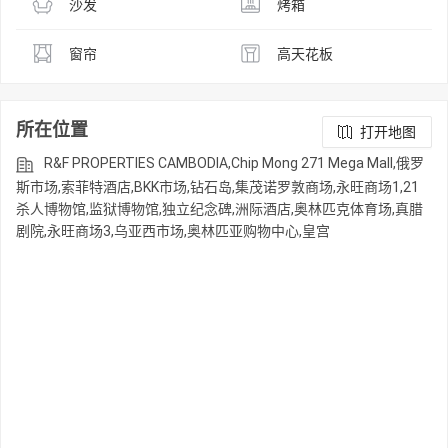
沙发
烤箱
窗帘
高天花板
所在位置
打开地图
R&F PROPERTIES CAMBODIA,Chip Mong 271 Mega Mall,俄罗
斯市场,索菲特酒店,BKK市场,钻石岛,集茂诺罗敦商场,永旺商场1,21
杀人博物馆,监狱博物馆,独立纪念碑,洲际酒店,奥林匹克体育场,真腊
剧院,永旺商场3,乌亚西市场,奥林匹亚购物中心,皇宫