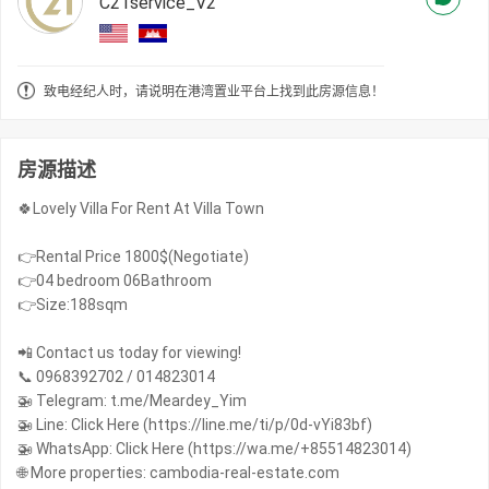
C21service_V2
致电经纪人时，请说明在港湾置业平台上找到此房源信息！
房源描述
🍀Lovely Villa For Rent At Villa Town
👉Rental Price 1800$(Negotiate)
👉04 bedroom 06Bathroom
👉Size:188sqm
📲 Contact us today for viewing!
📞 0968392702 / 014823014
🚁 Telegram: t.me/Meardey_Yim
🚁 Line: Click Here (https://line.me/ti/p/0d-vYi83bf)
🚁 WhatsApp: Click Here (https://wa.me/+85514823014)
🌐 More properties: cambodia-real-estate.com