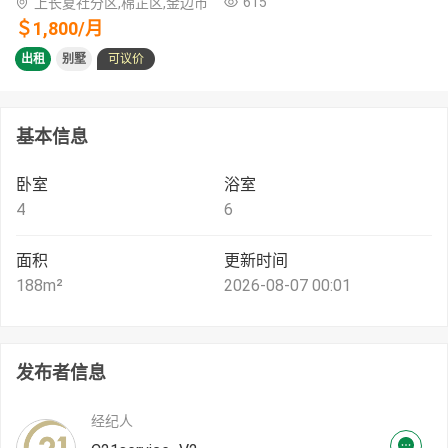
615
上长夏社分区,棉芷区,金边市
＄
1,800
/
月
出租
别墅
可议价
基本信息
卧室
浴室
4
6
面积
更新时间
188
m²
2026-08-07 00:01
发布者信息
经纪人