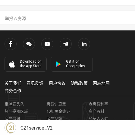
举报该房源
Download on
Get it on
the App Store
Google play
关于我们
意见反馈
用户协议
隐私政策
网站地图
商务合作
柬埔寨头条
房贷计算器
查房贷利率
热门投资区域
10年黄金签证
房产百科
房产资讯
房产视频
经纪人入驻
获取客资
柬埔寨房地产APP
C21service_V2