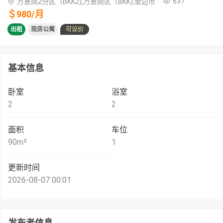
637
万景岗2分区（BKK2),万景岗区（BKK),金边市
＄
980
/
月
出租
现房公寓
可议价
基本信息
卧室
浴室
2
2
面积
车位
90
m²
1
更新时间
2026-08-07 00:01
发布者信息