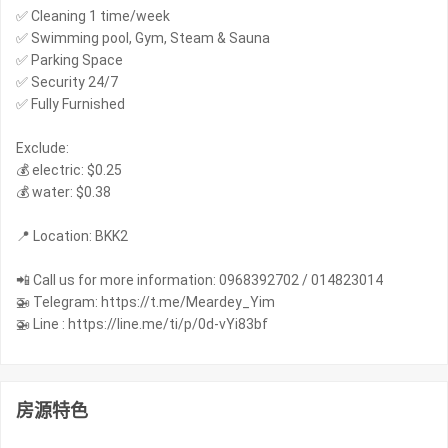
✅ Cleaning 1 time/week
✅ Swimming pool, Gym, Steam & Sauna
✅ Parking Space
✅ Security 24/7
✅ Fully Furnished
Exclude:
💰 electric: $0.25
💰 water: $0.38
📍 Location: BKK2
📲 Call us for more information: 0968392702 / 014823014
🚁 Telegram: https://t.me/Meardey_Yim
🚁 Line : https://line.me/ti/p/0d-vYi83bf
房源特色