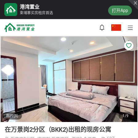
港湾置业
打开App
柬埔寨买房租房首选
图片(9)
1/9
在万景岗2分区（BKK2)出租的现房公寓