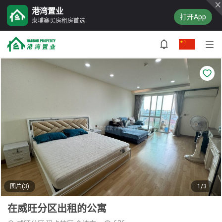
港湾置业
打开App
柬埔寨买房租房首选
图片(3)
1/3
在威旺分区出租的公寓