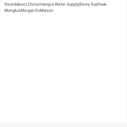
Roundabout,Chroychangva Water Supply,Borey Sopheak
Mongkul,Morgan EnMaison