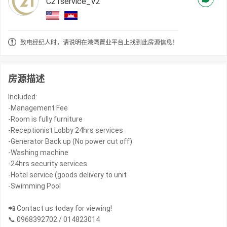
C21service_V2
致电经纪人时，请说明在港湾置业平台上找到此房源信息！
房源描述
Included:
-Management Fee
-Room is fully furniture
-Receptionist Lobby 24hrs services
-Generator Back up (No power cut off)
-Washing machine
-24hrs security services
-Hotel service (goods delivery to unit
-Swimming Pool
📲 Contact us today for viewing!
📞 0968392702 / 014823014