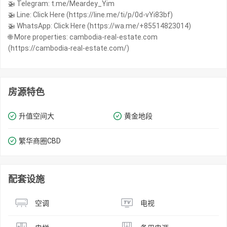
🚁 Telegram: t.me/Meardey_Yim
🚁 Line: Click Here (https://line.me/ti/p/0d-vYi83bf)
🚁 WhatsApp: Click Here (https://wa.me/+85514823014)
🌐 More properties: cambodia-real-estate.com
(https://cambodia-real-estate.com/)
房源特色
升值空间大
黄金地段
繁华商圈​​CBD
配套设施
空调
电视