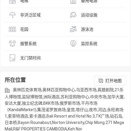
电梯
备用电源
非洪泛区域
运动设施
花园
游泳池
报警系统
监控系统
无门禁时间
所在位置
打开地图
奥林匹克体育场,奥林匹亚购物中心,乌亚西市场,真腊剧院,21杀
人博物馆,监狱博物馆,洲际酒店,苏利亚购物中心,中央市场,加华大厦,
安达大厦,独立纪念碑,BKK市场,俄罗斯市场,干丹市场
（KandalMarket),集茂诺罗敦商场,皇宫,塔仔山,夜市,河边,永旺商场
1,索菲特酒店,索卡酒店,Bali Resort and Hotel No.3,TK广场,钻石岛,
日本桥,Bayon Rounabout,Norton University,Chip Mong 271 Mega
Mall,R&F PROPERTIES CAMBODIA,Keh Nor