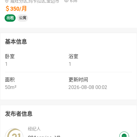
636
威旺分区,玛卡拉区,金边市
＄
350
/
月
出租
公寓
基本信息
卧室
浴室
1
1
面积
更新时间
50
m²
2026-08-08 00:02
发布者信息
经纪人