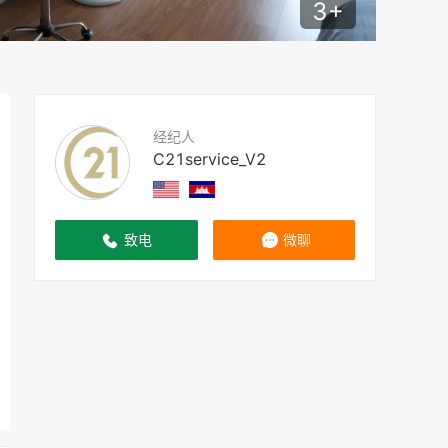
3
+
经纪人
C21service_V2
致电
微聊