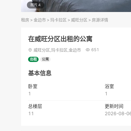
图片 4
租房
>
金边市
>
玛卡拉区
>
威旺分区
>
房源详情
在威旺分区出租的公寓
651
威旺分区,玛卡拉区,金边市
出租
公寓
基本信息
卧室
浴室
1
1
总楼层
更新时间
11
2026-08-06