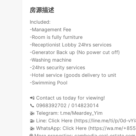
房源描述
Included:
-Management Fee
-Room is fully furniture
-Receptionist Lobby 24hrs services
-Generator Back up (No power cut off)
-Washing machine
-24hrs security services
-Hotel service (goods delivery to unit
-Swimming Pool
📲 Contact us today for viewing!
📞 0968392702 / 014823014
🚁 Telegram: t.me/Meardey_Yim
🚁 Line: Click Here (https://line.me/ti/p/0d-vY
🚁 WhatsApp: Click Here (https://wa.me/+8
🌐 More properties: cambodia-real-estate.com