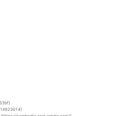
i83bf)
5514823014)
 (https://cambodia-real-estate.com/)