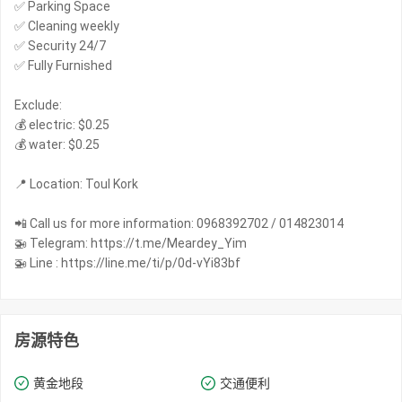
✅ Parking Space
✅ Cleaning weekly
✅ Security 24/7
✅ Fully Furnished
Exclude:
💰 electric: $0.25
💰 water: $0.25
📍 Location: Toul Kork
📲 Call us for more information: 0968392702 / 014823014
🚁 Telegram: https://t.me/Meardey_Yim
🚁 Line : https://line.me/ti/p/0d-vYi83bf
房源特色
黄金地段
交通便利