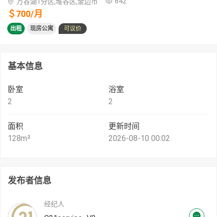
642
万谷湖1分区,堆谷区,金边市
＄
700
/
月
出租
现房公寓
可议价
基本信息
卧室
浴室
2
2
面积
更新时间
128
m²
2026-08-10 00:02
发布者信息
经纪人