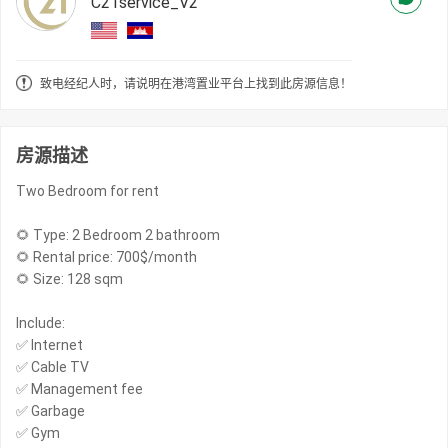
C21service_V2
致电经纪人时，请说明在港湾置业平台上找到此房源信息！
房源描述
Two Bedroom for rent
🌻 Type: 2 Bedroom 2 bathroom
🌻 Rental price: 700$/month
🌻 Size: 128 sqm
Include:
✅ Internet
✅ Cable TV
✅ Management fee
✅ Garbage
✅ Gym