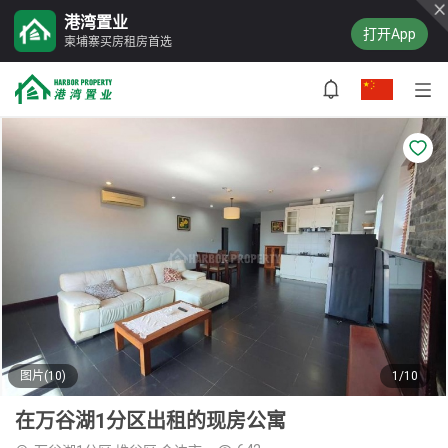
港湾置业
打开App
柬埔寨买房租房首选
图片(10)
1/10
在万谷湖1分区出租的现房公寓