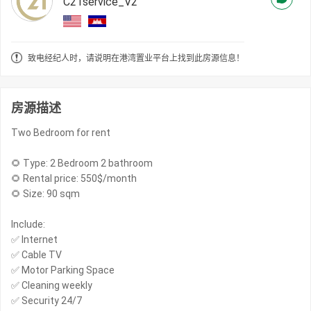
C21service_V2
致电经纪人时，请说明在港湾置业平台上找到此房源信息！
房源描述
Two Bedroom for rent
🌻 Type: 2 Bedroom 2 bathroom
🌻 Rental price: 550$/month
🌻 Size: 90 sqm
Include:
✅ Internet
✅ Cable TV
✅ Motor Parking Space
✅ Cleaning weekly
✅ Security 24/7