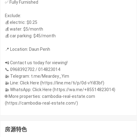
✅ Fully Furnished
Exclude:
💰 electric: $0.25
💰 water: $5/month
💰 car parking: $45/month
📍 Location: Daun Penh
📲 Contact us today for viewing!
📞 0968392702 / 014823014
🚁 Telegram: t.me/Meardey_Yim
🚁 Line: Click Here (https://line.me/ti/p/0d-vYi83bf)
🚁 WhatsApp: Click Here (https://wa.me/+85514823014)
🌐 More properties: cambodia-real-estate.com
(https://cambodia-real-estate.com/)
房源特色