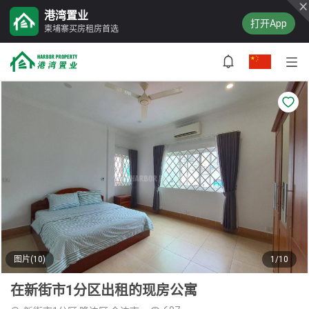
港湾置业
打开App
柬埔寨买房租房首选
图片(10)
1/10
在新街市1分区出租的现房公寓