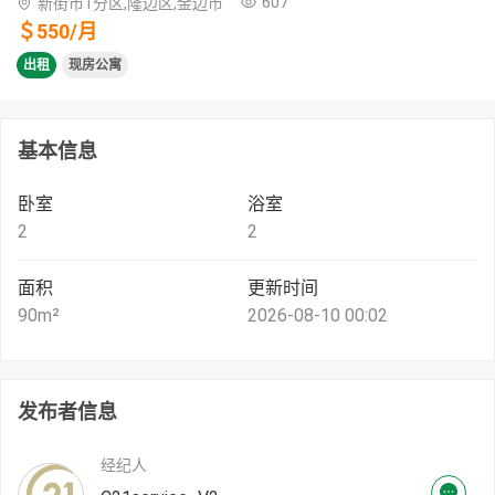
607
新街市1分区,隆边区,金边市
＄
550
/
月
出租
现房公寓
基本信息
卧室
浴室
2
2
面积
更新时间
90
m²
2026-08-10 00:02
发布者信息
经纪人