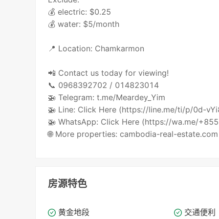
💰 electric: $0.25
💰 water: $5/month
📍 Location: Chamkarmon
📲 Contact us today for viewing!
📞 0968392702 / 014823014
🚁 Telegram: t.me/Meardey_Yim
🚁 Line: Click Here (https://line.me/ti/p/0d-vY
🚁 WhatsApp: Click Here (https://wa.me/+8
🌐 More properties: cambodia-real-estate.com
房源特色
黄金地段
交通便利