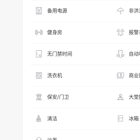
备用电源
非洪
健身房
报警
无门禁时间
自动
洗衣机
商业
保安/门卫
大堂
清洁
冰箱