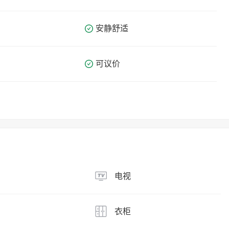
安静舒适
可议价
电视
衣柜