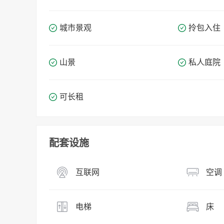
城市景观
拎包入住
山景
私人庭院
可长租
配套设施
互联网
空调
电梯
床