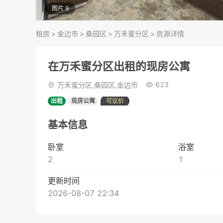
图片 9
租房
>
金边市
>
桑园区
>
万禾蜜分区
>
房源详情
在万禾蜜分区出租的现房公寓
623
万禾蜜分区,桑园区,金边市
出租
现房公寓
可议价
基本信息
卧室
浴室
2
1
更新时间
2026-08-07 22:34