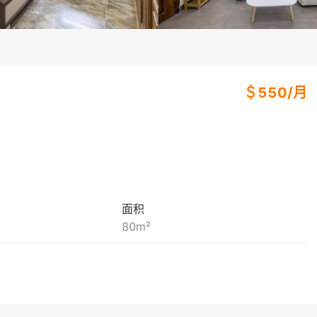
＄
550
/
月
面积
80
m²