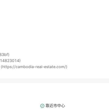
i83bf)
5514823014)
 (https://cambodia-real-estate.com/)
靠近市中心