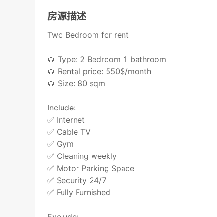
房源描述
Two Bedroom for rent
🌻 Type: 2 Bedroom 1 bathroom
🌻 Rental price: 550$/month
🌻 Size: 80 sqm
Include:
✅ Internet
✅ Cable TV
✅ Gym
✅ Cleaning weekly
✅ Motor Parking Space
✅ Security 24/7
✅ Fully Furnished
Exclude: