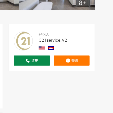
8
+
经纪人
C21service_V2
致电
微聊