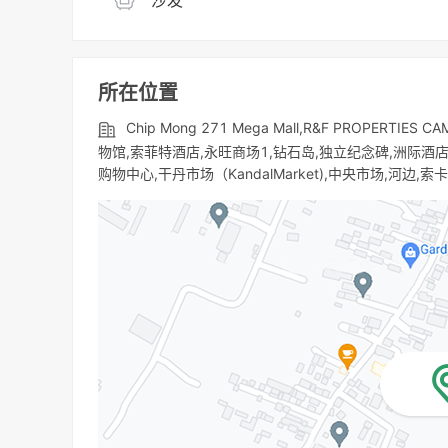
沙发
所在位置
Chip Mong 271 Mega Mall,R&F PROPER
物馆,索菲特酒店,永旺商场1,钻石岛,独立纪念碑,洲际酒
购物中心,干丹市场（KandalMarket),中央市场,河边,索卡酒店,