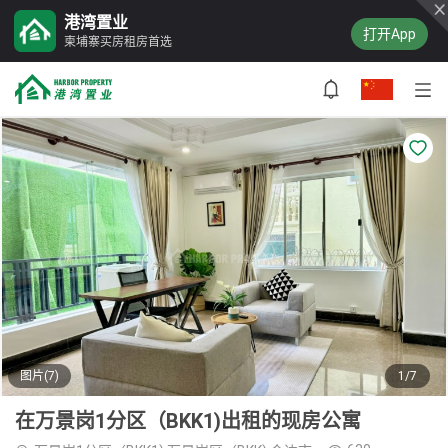
港湾置业
打开App
柬埔寨买房租房首选
图片(7)
1/7
在万景岗1分区（BKK1)出租的现房公寓