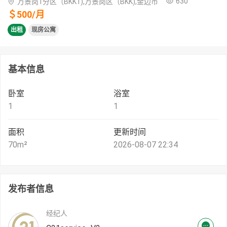
630
万景岗1分区（BKK1),万景岗区（BKK),金边市
＄
500
/
月
出租
现房公寓
基本信息
卧室
浴室
1
1
面积
更新时间
70
m²
2026-08-07 22:34
发布者信息
经纪人