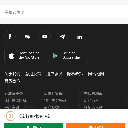
举报该房源
Download on
Get it on
the App Store
Google play
关于我们
意见反馈
用户协议
隐私政策
网站地图
商务合作
柬埔寨头条
房贷计算器
查房贷利率
热门投资区域
10年黄金签证
房产百科
房产资讯
房产视频
经纪人入驻
获取客资
柬埔寨房地产APP
C21service_V2
Copyright ©
2026
HARBOR PROPERTY CO., LTD.
房地产证编号: E-