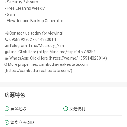
- Security 24hours
- Free Cleaning weekly
- Gym
- Elevator and Backup Generator
📲 Contact us today for viewing!
📞 0968392702 / 014823014
🚁 Telegram: t.me/Meardey_Yim
🚁 Line: Click Here (https://line.me/ti/p/0d-vYi83bf)
🚁 WhatsApp: Click Here (https://wa.me/+85514823014)
🌐 More properties: cambodia-real-estate.com
(https://cambodia-real-estate.com/)
房源特色
黄金地段
交通便利
繁华商圈​​CBD