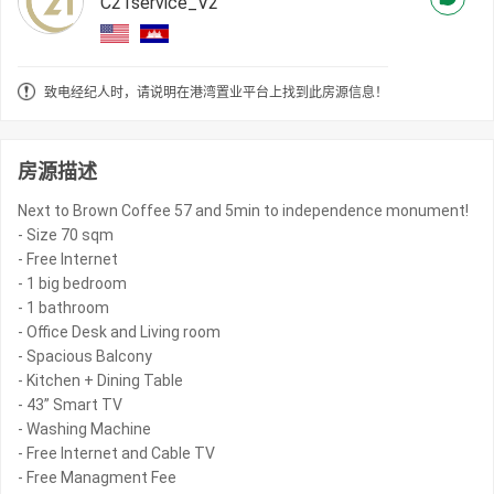
C21service_V2
致电经纪人时，请说明在港湾置业平台上找到此房源信息！
房源描述
Next to Brown Coffee 57 and 5min to independence monument!
- Size 70 sqm
- Free Internet
- 1 big bedroom
- 1 bathroom
- Office Desk and Living room
- Spacious Balcony
- Kitchen + Dining Table
- 43” Smart TV
- Washing Machine
- Free Internet and Cable TV
- Free Managment Fee