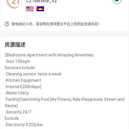
C21service_V2
致电经纪人时，请说明在港湾置业平台上找到此房源信息！
房源描述
2Bedrooms Apartment with Amazing Amenities
-Size 130sqm
Services include
-Cleaning service twice a week
-Kitchen Equipment
-Internet(200mbps)
-Water Utility
-Facility(Swimming Pool,Sky Fitness, Kids Playground, Steam and
Sauna)
-Security 24/7
Exclude
-Electricity 0.25$/kw