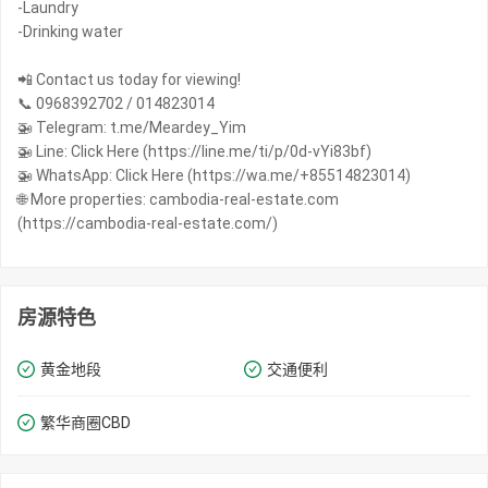
-Laundry
-Drinking water
📲 Contact us today for viewing!
📞 0968392702 / 014823014
🚁 Telegram: t.me/Meardey_Yim
🚁 Line: Click Here (https://line.me/ti/p/0d-vYi83bf)
🚁 WhatsApp: Click Here (https://wa.me/+85514823014)
🌐 More properties: cambodia-real-estate.com
(https://cambodia-real-estate.com/)
房源特色
黄金地段
交通便利
繁华商圈​​CBD