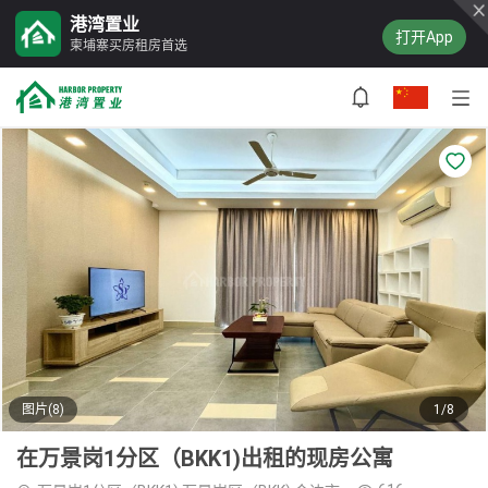
港湾置业
打开App
柬埔寨买房租房首选
图片(8)
1/8
在万景岗1分区（BKK1)出租的现房公寓