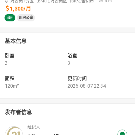
616
万景岗1分区（BKK1),万景岗区（BKK),金边市
＄
1,300
/
月
出租
现房公寓
基本信息
卧室
浴室
2
3
面积
更新时间
120
m²
2026-08-07 22:34
发布者信息
经纪人