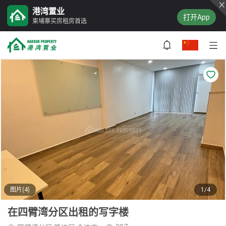
港湾置业
打开App
柬埔寨买房租房首选
图片(4)
1/4
在四臂湾分区出租的写字楼