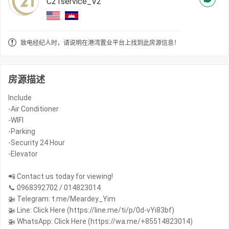
C21service_V2
致电经纪人时，请说明在港湾置业平台上找到此房源信息！
房源描述
Include
-Air Conditioner
-WIFI
-Parking
-Security 24 Hour
-Elevator
📲 Contact us today for viewing!
📞 0968392702 / 014823014
🚁 Telegram: t.me/Meardey_Yim
🚁 Line: Click Here (https://line.me/ti/p/0d-vYi83bf)
🚁 WhatsApp: Click Here (https://wa.me/+85514823014)