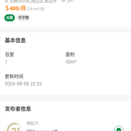
297
四臂湾分区,隆边区,金边市
＄
400
/
月
(＄
8
/m²/
月
)
出租
写字楼
基本信息
浴室
面积
1
50
m²
更新时间
2026-08-06 22:35
发布者信息
经纪人