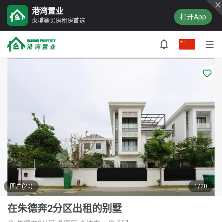
港湾置业
打开App
柬埔寨买房租房首选
图片(20)
1/20
在朱德奔2分区出租的别墅