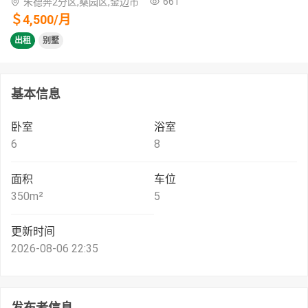
661
朱德奔2分区,桑园区,金边市
＄
4,500
/
月
出租
别墅
基本信息
卧室
浴室
6
8
面积
车位
350
m²
5
更新时间
2026-08-06 22:35
发布者信息