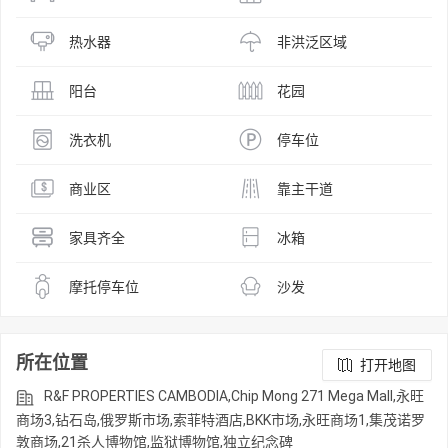
热水器
非洪泛区域
阳台
花园
洗衣机
停车位
商业区
靠主干道
家具齐全
冰箱
摩托停车位
沙发
所在位置
打开地图
R&F PROPERTIES CAMBODIA,Chip Mong 271 Mega Mall,永旺
商场3,钻石岛,俄罗斯市场,索菲特酒店,BKK市场,永旺商场1,集茂诺罗
敦商场,21杀人博物馆,监狱博物馆,独立纪念碑