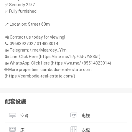
✅ Security 24/7
✅ Fully furnished
📍 Location: Street 60m
📲 Contact us today for viewing!
📞 0968392702 / 014823014
🚁 Telegram: t.me/Meardey_Yim
🚁 Line: Click Here (https://line.me/ti/p/0d-vYi83bf)
🚁 WhatsApp: Click Here (https://wa.me/+85514823014)
🌐 More properties: cambodia-real-estate.com
(https://cambodia-real-estate.com/)
配套设施
空调
电视
床
衣柜