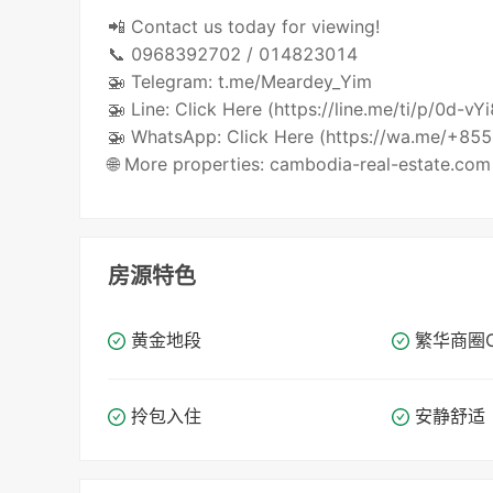
📲 Contact us today for viewing!
📞 0968392702 / 014823014
🚁 Telegram: t.me/Meardey_Yim
🚁 Line: Click Here (https://line.me/ti/p/0d-vY
🚁 WhatsApp: Click Here (https://wa.me/+8
🌐 More properties: cambodia-real-estate.com
房源特色
黄金地段
繁华商圈​​
拎包入住
安静舒适