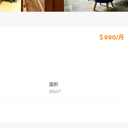
＄
990
/
月
面积
95
m²