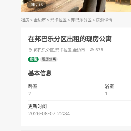
图片 15
租房
>
金边市
>
玛卡拉区
>
邦巴乐分区
>
房源详情
在邦巴乐分区出租的现房公寓
675
邦巴乐分区,玛卡拉区,金边市
出租
现房公寓
基本信息
卧室
浴室
2
1
更新时间
2026-08-07 22:34