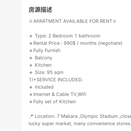
房源描述
🔆APARTMENT AVAILABLE FOR RENT🔆
🔹 Type: 2 Bedroom 1 bathroom
🔹Rental Price : 990$ / months (negotiate)
🔹Fully Furnish
🔹 Balcony
🔹 Kitchen
🔹 Size: 95 sqm
1/+SERVICE INCLUDED.
🔹 Included
🔹Internet & Cable TV,Wifi
🔹Fully set of Kitchen
📍 Location: 7 Makara ,Olympic Stadium ,close
lucky super market, many convenience stores