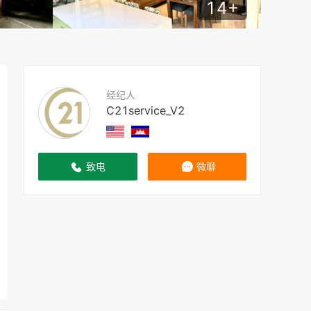
14
+
经纪人
C21service_V2
致电
微聊