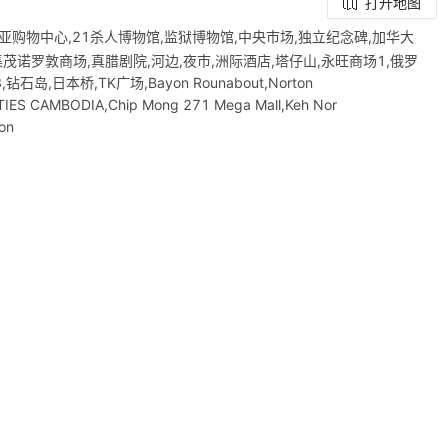
打开地图
亚购物中心,21杀人博物馆,监狱博物馆,中央市场,独立纪念碑,加华大
市场,集茂诺罗敦商场,真腊剧院,河边,夜市,洲际酒店,塔仔山,永旺商场1,俄罗
3,钻石岛,日本桥,TK广场,Bayon Rounabout,Norton
RTIES CAMBODIA,Chip Mong 271 Mega Mall,Keh Nor
on