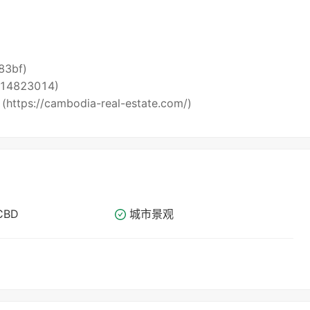
i83bf)
5514823014)
 (https://cambodia-real-estate.com/)
CBD
城市景观