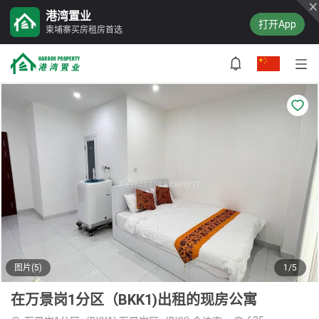
港湾置业
打开App
柬埔寨买房租房首选
图片(5)
1/5
在万景岗1分区（BKK1)出租的现房公寓