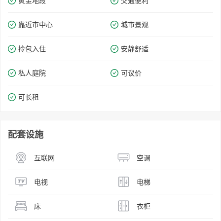
黄金地段
交通便利
靠近市中心
城市景观
拎包入住
安静舒适
私人庭院
可议价
可长租
配套设施
互联网
空调
电视
电梯
床
衣柜