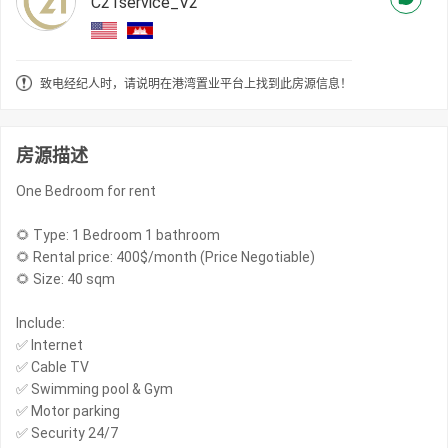
C21service_V2
致电经纪人时，请说明在港湾置业平台上找到此房源信息！
房源描述
One Bedroom for rent
🌻 Type: 1 Bedroom 1 bathroom
🌻 Rental price: 400$/month (Price Negotiable)
🌻 Size: 40 sqm
Include:
✅ Internet
✅ Cable TV
✅ Swimming pool & Gym
✅ Motor parking
✅ Security 24/7