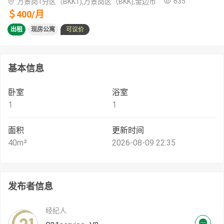
635
万景岗1分区（BKK1),万景岗区（BKK),金边市
＄
400
/
月
出租
现房公寓
可议价
基本信息
卧室
浴室
1
1
面积
更新时间
40
m²
2026-08-09 22:35
发布者信息
经纪人