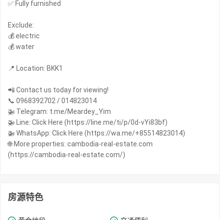
✅ Fully furnished
Exclude:
💰 electric
💰 water
📍 Location: BKK1
📲 Contact us today for viewing!
📞 0968392702 / 014823014
🚁 Telegram: t.me/Meardey_Yim
🚁 Line: Click Here (https://line.me/ti/p/0d-vYi83bf)
🚁 WhatsApp: Click Here (https://wa.me/+85514823014)
🌐 More properties: cambodia-real-estate.com
(https://cambodia-real-estate.com/)
房源特色