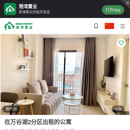
港湾置业
打开App
柬埔寨买房租房首选
图片(9)
1/9
在万谷湖2分区出租的公寓