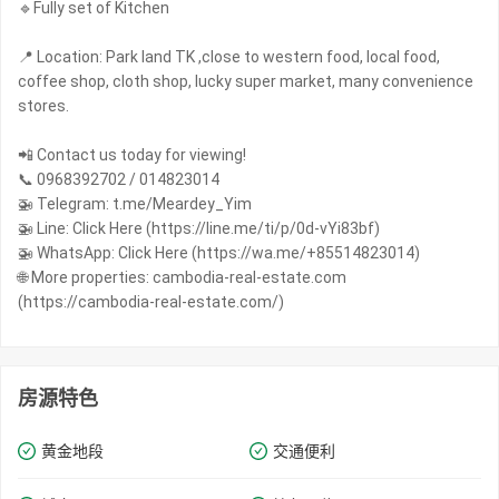
🔹Fully set of Kitchen
📍 Location: Park land TK ,close to western food, local food,
coffee shop, cloth shop, lucky super market, many convenience
stores.
📲 Contact us today for viewing!
📞 0968392702 / 014823014
🚁 Telegram: t.me/Meardey_Yim
🚁 Line: Click Here (https://line.me/ti/p/0d-vYi83bf)
🚁 WhatsApp: Click Here (https://wa.me/+85514823014)
🌐 More properties: cambodia-real-estate.com
(https://cambodia-real-estate.com/)
房源特色
黄金地段
交通便利