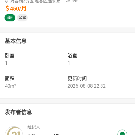
596
万谷湖2分区,堆谷区,金边市
＄
450
/
月
出租
公寓
基本信息
卧室
浴室
1
1
面积
更新时间
40
m²
2026-08-08 22:32
发布者信息
经纪人