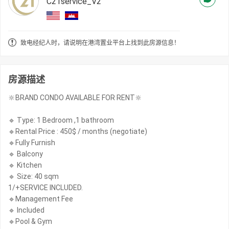
C21service_V2
致电经纪人时，请说明在港湾置业平台上找到此房源信息！
房源描述
🔆BRAND CONDO AVAILABLE FOR RENT🔆
🔹 Type: 1 Bedroom ,1 bathroom
🔹Rental Price : 450$ / months (negotiate)
🔹Fully Furnish
🔹 Balcony
🔹 Kitchen
🔹 Size: 40 sqm
1/+SERVICE INCLUDED.
🔹Management Fee
🔹 Included
🔹Pool & Gym