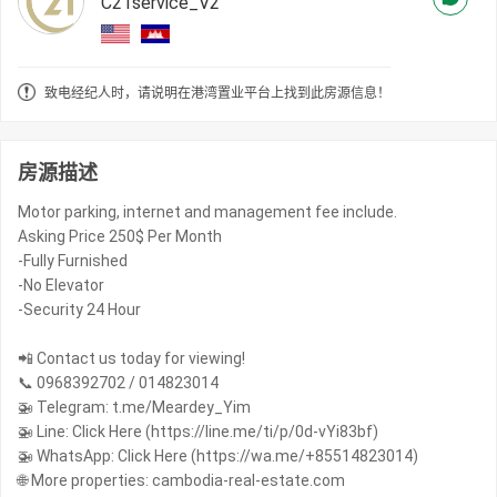
C21service_V2
致电经纪人时，请说明在港湾置业平台上找到此房源信息！
房源描述
Motor parking, internet and management fee include.
Asking Price 250$ Per Month
-Fully Furnished
-No Elevator
-Security 24 Hour
📲 Contact us today for viewing!
📞 0968392702 / 014823014
🚁 Telegram: t.me/Meardey_Yim
🚁 Line: Click Here (https://line.me/ti/p/0d-vYi83bf)
🚁 WhatsApp: Click Here (https://wa.me/+85514823014)
🌐 More properties: cambodia-real-estate.com