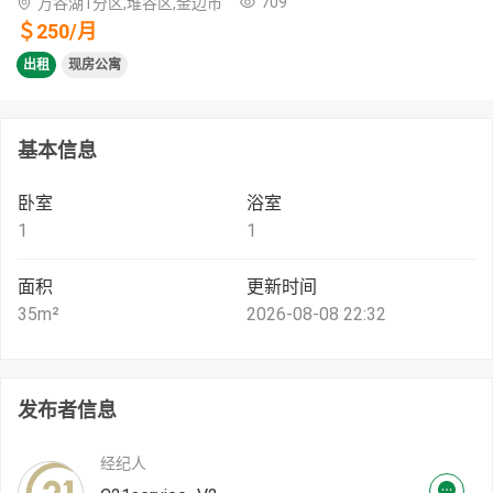
709
万谷湖1分区,堆谷区,金边市
＄
250
/
月
出租
现房公寓
基本信息
卧室
浴室
1
1
面积
更新时间
35
m²
2026-08-08 22:32
发布者信息
经纪人