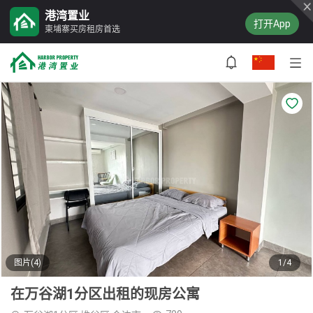
港湾置业
打开App
柬埔寨买房租房首选
图片(4)
1/4
在万谷湖1分区出租的现房公寓