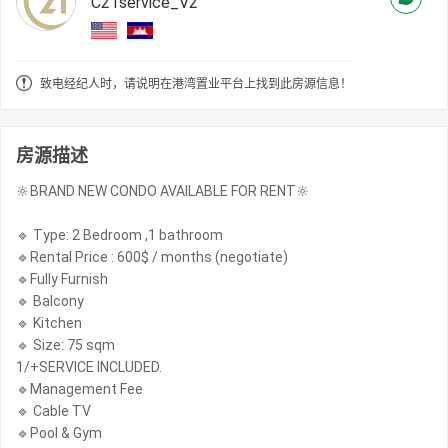
C21service_V2
致电经纪人时，请说明在港湾置业平台上找到此房源信息！
房源描述
🔆BRAND NEW CONDO AVAILABLE FOR RENT🔆
🔹 Type: 2 Bedroom ,1 bathroom
🔹Rental Price : 600$ / months (negotiate)
🔹Fully Furnish
🔹 Balcony
🔹 Kitchen
🔹 Size: 75 sqm
1/+SERVICE INCLUDED.
🔹Management Fee
🔹 Cable TV
🔹Pool & Gym