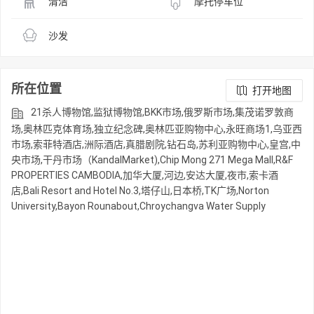
清洁
摩托停车位
沙发
所在位置
打开地图
21杀人博物馆,监狱博物馆,BKK市场,俄罗斯市场,集茂诺罗敦商
场,奥林匹克体育场,独立纪念碑,奥林匹亚购物中心,永旺商场1,乌亚西
市场,索菲特酒店,洲际酒店,真腊剧院,钻石岛,苏利亚购物中心,皇宫,中
央市场,干丹市场（KandalMarket),Chip Mong 271 Mega Mall,R&F
PROPERTIES CAMBODIA,加华大厦,河边,安达大厦,夜市,索卡酒
店,Bali Resort and Hotel No.3,塔仔山,日本桥,TK广场,Norton
University,Bayon Rounabout,Chroychangva Water Supply