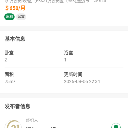
625
万景岗3分区（BKK3),万景岗区（BKK),金边市
＄
650
/
月
出租
公寓
基本信息
卧室
浴室
2
1
面积
更新时间
75
m²
2026-08-06 22:31
发布者信息
经纪人