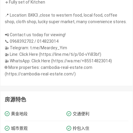
🔹Fully set of Kitchen
📍 Location: BKK3 ,close to western food, local food, coffee
shop, cloth shop, lucky super market, many convenience stores.
📲 Contact us today for viewing!
📞 0968392702 / 014823014
🚁 Telegram: t.me/Meardey_Yim
🚁 Line: Click Here (https://line.me/ti/p/0d-vYi83bf)
🚁 WhatsApp: Click Here (https://wa.me/+85514823014)
🌐 More properties: cambodia-real-estate.com
(https://cambodia-real-estate.com/)
房源特色
黄金地段
交通便利
城市景观
拎包入住