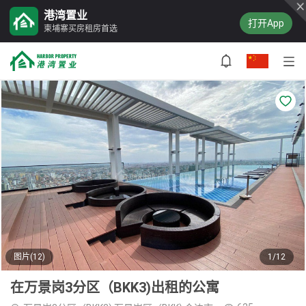
港湾置业
打开App
柬埔寨买房租房首选
图片(12)
1/12
在万景岗3分区（BKK3)出租的公寓