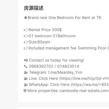
房源描述
🍀Brand new One Bedroom For Rent at TK
👉Rental Price 500$
👉01 bedroom 01Bathroom
👉Size:60sqm
👉Included management fee Swimming Pool
📲 Contact us today for viewing!
📞 0968392702 / 014823014
🚁 Telegram: t.me/Meardey_Yim
🚁 Line: Click Here (https://line.me/ti/p/0d-vY
🚁 WhatsApp: Click Here (https://wa.me/+8
🌐 More properties: cambodia-real-estate.com