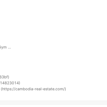
 Gym …
i83bf)
5514823014)
 (https://cambodia-real-estate.com/)