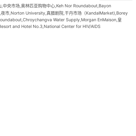
市场,奥林匹亚购物中心,Keh Nor Roundabout,Bayon
rton University,真腊剧院,干丹市场（KandalMarket),Borey
undabout,Chroychangva Water Supply,Morgan EnMaison,皇
 Hotel No.3,National Center for HIV/AIDS