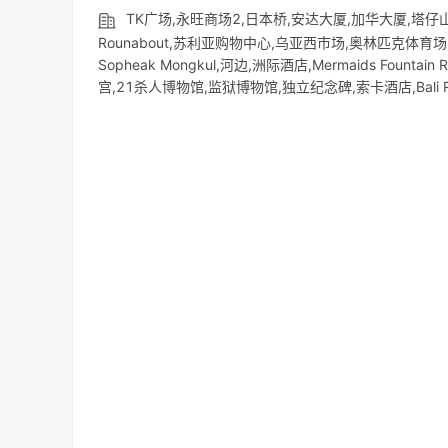
TK广场,永旺商场2,日本桥,安达大厦,加华大厦,塔仔山,中央
Rounabout,苏利亚购物中心,乌亚西市场,奥林匹克体育场,夜市,No
Sopheak Mongkul,河边,洲际酒店,Mermaids Fountain Ro
宫,21杀人博物馆,监狱博物馆,独立纪念碑,索卡酒店,Bali Resort and