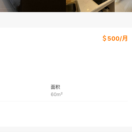
＄
500
/
月
面积
60
m²