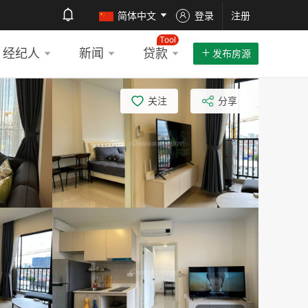
简体中文
登录
注册
Tool
经纪人
新闻
贷款
发布房源
关注
分享