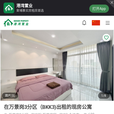
港湾置业
打开App
柬埔寨买房租房首选
图片(8)
1/8
在万景岗3分区（BKK3)出租的现房公寓