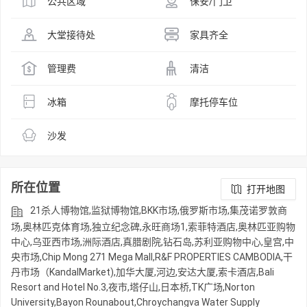
公共区域
保安/门卫
大堂接待处
家具齐全
管理费
清洁
冰箱
摩托停车位
沙发
所在位置
打开地图
21杀人博物馆,监狱博物馆,BKK市场,俄罗斯市场,集茂诺罗敦商
场,奥林匹克体育场,独立纪念碑,永旺商场1,索菲特酒店,奥林匹亚购物
中心,乌亚西市场,洲际酒店,真腊剧院,钻石岛,苏利亚购物中心,皇宫,中
央市场,Chip Mong 271 Mega Mall,R&F PROPERTIES CAMBODIA,干
丹市场（KandalMarket),加华大厦,河边,安达大厦,索卡酒店,Bali
Resort and Hotel No.3,夜市,塔仔山,日本桥,TK广场,Norton
University,Bayon Rounabout,Chroychangva Water Supply