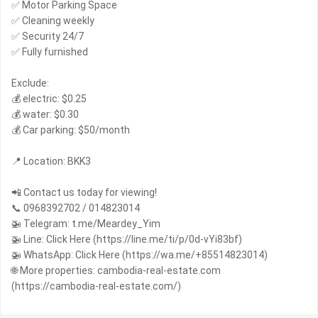
✅ Motor Parking Space
✅ Cleaning weekly
✅ Security 24/7
✅ Fully furnished
Exclude:
💰 electric: $0.25
💰 water: $0.30
💰 Car parking: $50/month
📍 Location: BKK3
📲 Contact us today for viewing!
📞 0968392702 / 014823014
🚁 Telegram: t.me/Meardey_Yim
🚁 Line: Click Here (https://line.me/ti/p/0d-vYi83bf)
🚁 WhatsApp: Click Here (https://wa.me/+85514823014)
🌐 More properties: cambodia-real-estate.com
(https://cambodia-real-estate.com/)