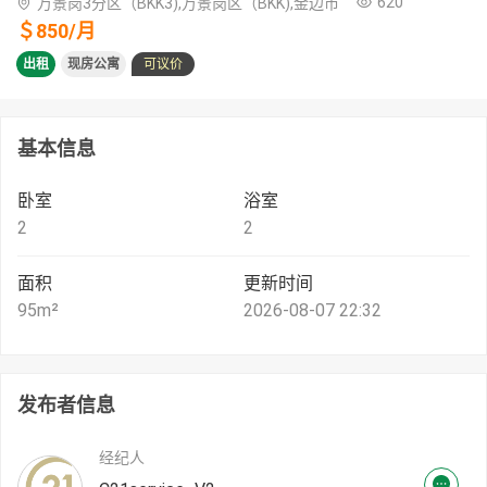
620
万景岗3分区（BKK3),万景岗区（BKK),金边市
＄
850
/
月
出租
现房公寓
可议价
基本信息
卧室
浴室
2
2
面积
更新时间
95
m²
2026-08-07 22:32
发布者信息
经纪人