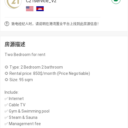
C21service_V2
致电经纪人时，请说明在港湾置业平台上找到此房源信息！
房源描述
Two Bedroom for rent
🌻 Type: 2 Bedroom 2 bathroom
🌻 Rental price: 850$/month (Price Negotiable)
🌻 Size: 95 sqm
Include:
✅ Internet
✅ Cable TV
✅ Gym & Swimming pool
✅ Steam & Sauna
✅ Management fee