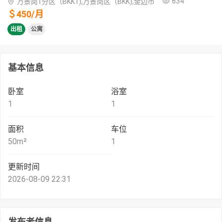
634
万景岗1分区（BKK1),万景岗区（BKK),金边市
＄
450
/
月
出租
公寓
基本信息
卧室
浴室
1
1
面积
车位
50
m²
1
更新时间
2026-08-09 22:31
发布者信息