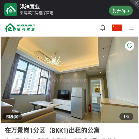
港湾置业
打开App
柬埔寨买房租房首选
图片(5)
1/5
在万景岗1分区（BKK1)出租的公寓