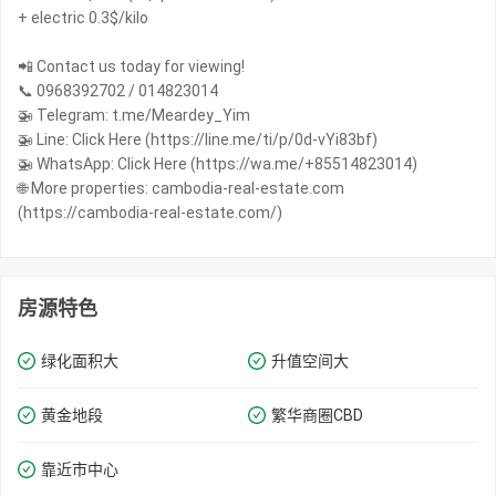
+ electric 0.3$/kilo
📲 Contact us today for viewing!
📞 0968392702 / 014823014
🚁 Telegram: t.me/Meardey_Yim
🚁 Line: Click Here (https://line.me/ti/p/0d-vYi83bf)
🚁 WhatsApp: Click Here (https://wa.me/+85514823014)
🌐 More properties: cambodia-real-estate.com
(https://cambodia-real-estate.com/)
房源特色
绿化面积大
升值空间大
黄金地段
繁华商圈​​CBD
靠近市中心