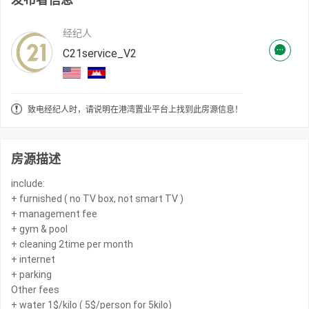
经纪人
C21service_V2
致电经纪人时，请说明在港湾置业平台上找到此房源信息！
房源描述
include:
+ furnished ( no TV box, not smart TV )
+ management fee
+ gym & pool
+ cleaning 2time per month
+ internet
+ parking
Other fees
+ water 1$/kilo ( 5$/person for 5kilo)