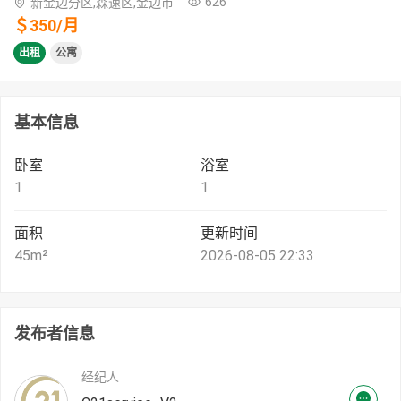
626
新金边分区,森速区,金边市
＄
350
/
月
出租
公寓
基本信息
卧室
浴室
1
1
面积
更新时间
45
m²
2026-08-05 22:33
发布者信息
经纪人