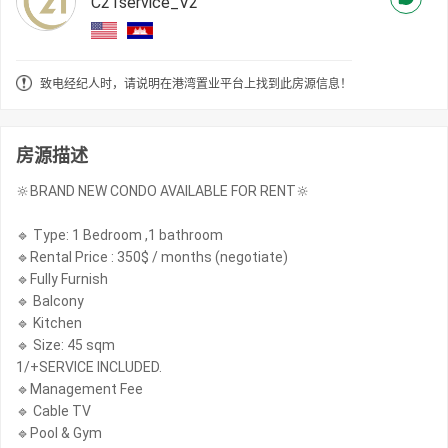
C21service_V2
致电经纪人时，请说明在港湾置业平台上找到此房源信息！
房源描述
🔆BRAND NEW CONDO AVAILABLE FOR RENT🔆
🔹 Type: 1 Bedroom ,1 bathroom
🔹Rental Price : 350$ / months (negotiate)
🔹Fully Furnish
🔹 Balcony
🔹 Kitchen
🔹 Size: 45 sqm
1/+SERVICE INCLUDED.
🔹Management Fee
🔹 Cable TV
🔹Pool & Gym