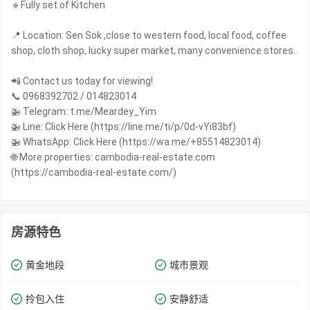
🔹Fully set of Kitchen
📍 Location: Sen Sok ,close to western food, local food, coffee
shop, cloth shop, lucky super market, many convenience stores.
📲 Contact us today for viewing!
📞 0968392702 / 014823014
🚁 Telegram: t.me/Meardey_Yim
🚁 Line: Click Here (https://line.me/ti/p/0d-vYi83bf)
🚁 WhatsApp: Click Here (https://wa.me/+85514823014)
🌐 More properties: cambodia-real-estate.com
(https://cambodia-real-estate.com/)
房源特色
黄金地段
城市景观
拎包入住
安静舒适