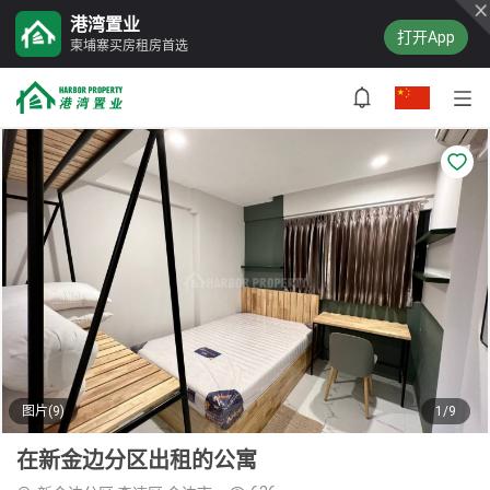
港湾置业
打开App
柬埔寨买房租房首选
图片(9)
1/9
在新金边分区出租的公寓